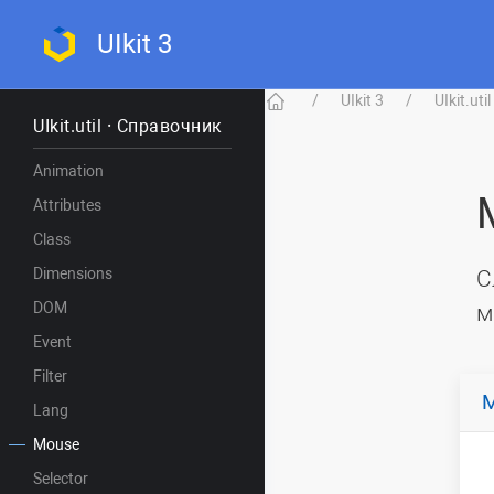
UIkit 3
UIkit 3
UIkit.ut
UIkit.util · Справочник
Animation
Attributes
Class
Dimensions
С
DOM
м
Event
Filter
M
Lang
Mouse
Selector