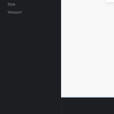
Style
Viewport