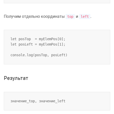
Получим отдельно координаты
и
.
top
left
let posTop  = myElemPos[0];

let posLeft = myElemPos[1];

Результат
значение_top, значение_left