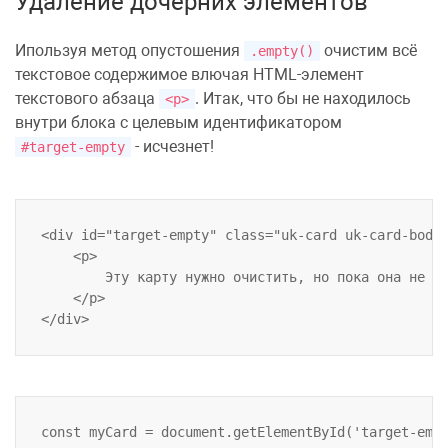
Удаление дочерних элементов
Ипользуя метод опустошения
очистим всё
.empty()
текстовое содержимое влючая HTML-элемент
текстового абзаца
. Итак, что бы не находилось
<p>
внутри блока с целевым идентификатором
- исчезнет!
#target-empty
<div id="target-empty" class="uk-card uk-card-body 
    <p>

    	Эту карту нужно очистить, но пока она не пуста!

    </p>

const myCard = document.getElementById('target-empt