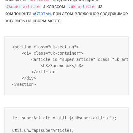
и классом
из
#super-article
.uk-article
компонента
Статьи
, при этом вложенное содержимое
оставить на своем месте.
<section class="uk-section">

	<div class="uk-container">

		<article id="super-article" class="uk-article">

			<h3>Заголовок</h3>

		</article>

	</div>

let superArticle = util.$('#super-article');
