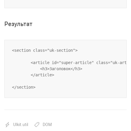
Результат
<section class="uk-section">

		<article id="super-article" class="uk-article">

			<h3>Заголовок</h3>

		</article>

UIkit.util
DOM