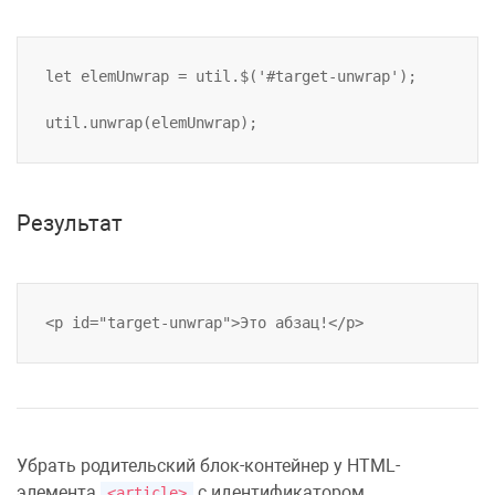
let elemUnwrap = util.$('#target-unwrap');

Результат
Убрать родительский блок-контейнер у HTML-
элемента
с идентификатором
<article>