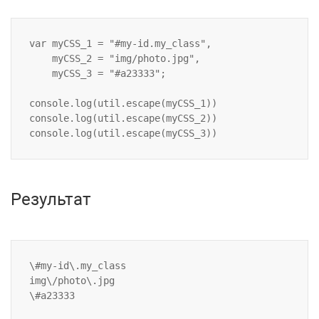
var myCSS_1 = "#my-id.my_class",

    myCSS_2 = "img/photo.jpg",

    myCSS_3 = "#a23333";

console.log(util.escape(myCSS_1))

console.log(util.escape(myCSS_2))

Результат
\#my-id\.my_class

img\/photo\.jpg
