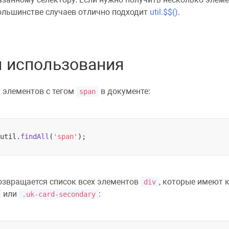
большинстве случаев отлично подходит
util.$$()
.
 использования
х элементов с тегом
в документе:
span
util.
findAll
(
'span'
озвращается список всех элементов
, которые имеют 
div
или
:
.uk-card-secondary