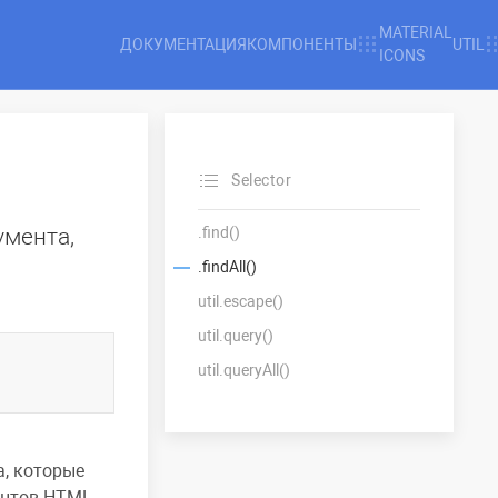
MATERIAL
ДОКУМЕНТАЦИЯ
КОМПОНЕНТЫ
UTIL
ICONS
Selector
умента,
.find()
.findAll()
util.escape()
util.query()
util.queryAll()
, которые
ентов HTML