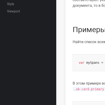
Style
документа, то в 
Viewport
Примеры
Найти список все
var
 mySpans = 
В этом примере в
.uk-card-primary