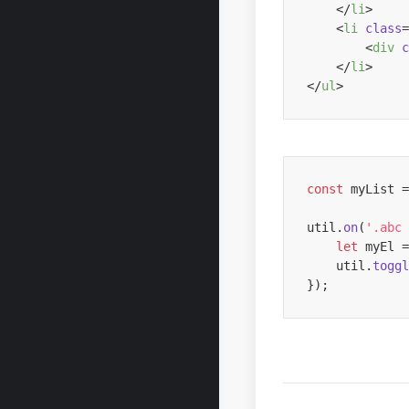
</
li
>
<
li
class
=
<
div
c
</
li
>
</
ul
>
const
 myList =
util.
on
(
'.abc 
let
 myEl =
    util.
toggl