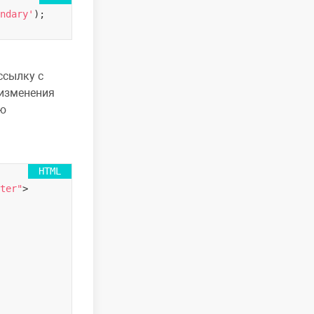
ndary'
ссылку с
 изменения
ью
ter"
>