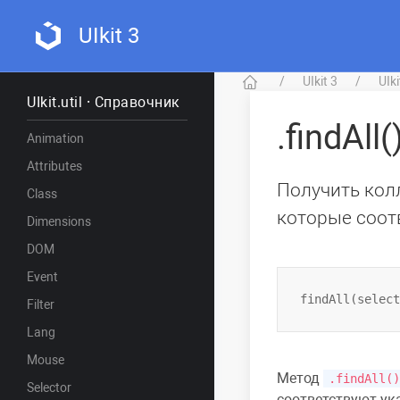
UIkit 3
UIkit 3
UIk
UIkit.util · Справочник
.findAll(
Animation
Attributes
Получить кол
Class
которые соот
Dimensions
DOM
Event
Filter
Lang
Mouse
Метод
.findAll()
Selector
соответствуют ук