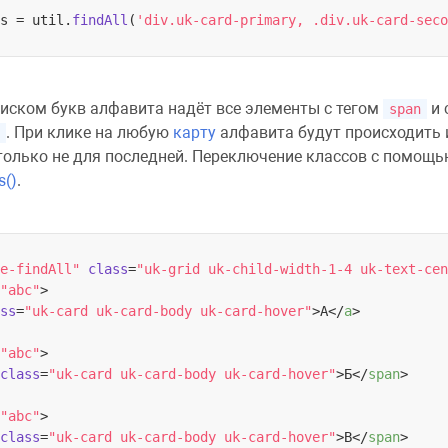
s = util.
findAll
(
'div.uk-card-primary, .div.uk-card-seco
писком букв алфавита надёт все элементы с тегом
и 
span
. При клике на любую
карту
алфавита будут происходить
о только не для последней. Переключение классов с помощ
s()
.
e-findAll"
class
=
"uk-grid uk-child-width-1-4 uk-text-cen
"abc"
>
ss
=
"uk-card uk-card-body uk-card-hover"
>
А
</
a
>
"abc"
>
class
=
"uk-card uk-card-body uk-card-hover"
>
Б
</
span
>
"abc"
>
class
=
"uk-card uk-card-body uk-card-hover"
>
В
</
span
>