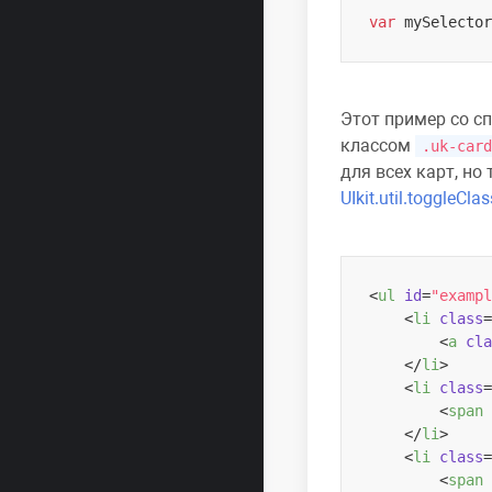
var
 mySelector
Этот пример со с
классом
.uk-card
для всех карт, н
UIkit.util.toggleClas
<
ul
id
=
"exampl
<
li
class
=
<
a
cla
</
li
>
<
li
class
=
<
span
</
li
>
<
li
class
=
<
span