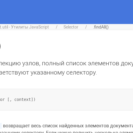
it.util - Утилиты JavaScript
Selector
.findAll()
)
лекцию узлов, полный список элементов док
ветствуют указанному селектору.
возвращает весь список найденных элементов документа
азанному селектору. Если нужно получить несколько элем