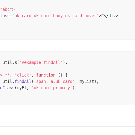
"abc"
>
lass
=
"uk-card uk-card-body uk-card-hover"
>
Г
</
div
>
 util.$(
'#example-findAll'
);

> *'
, 
'click'
, 
function
 (
) {

 util.
findAll
(
'span, a.uk-card'
, myList);

eClass
(myEl, 
'uk-card-primary'
);
