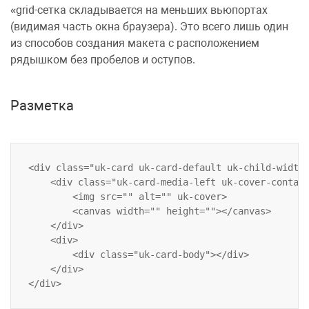
grid-сетка
складывается на меньших вьюпортах
(видимая часть окна браузера). Это всего лишь один
из способов создания макета с расположением
рядышком без пробелов и оступов.
Разметка
<div class="uk-card uk-card-default uk-child-width-
    <div class="uk-card-media-left uk-cover-contain
        <img src="" alt="" uk-cover>

        <canvas width="" height=""></canvas>

    </div>

    <div>

        <div class="uk-card-body"></div>

    </div>
