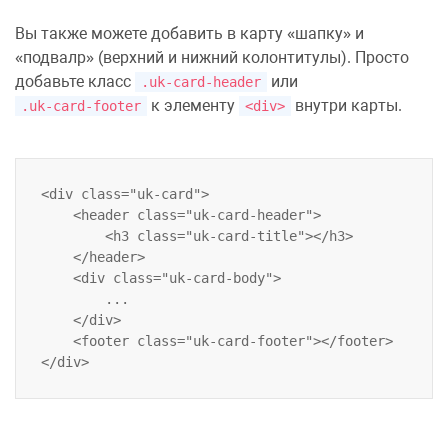
Вы также можете добавить в карту «шапку» и
«подвалр» (верхний и нижний колонтитулы). Просто
добавьте класс
или
.uk-card-header
к элементу
внутри
карты
.
.uk-card-footer
<div>
<div class="uk-card">

    <header class="uk-card-header">

        <h3 class="uk-card-title"></h3>

    </header>

    <div class="uk-card-body">

        ...

    </div>

    <footer class="uk-card-footer"></footer>
