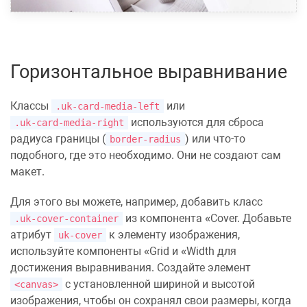
Горизонтальное выравнивание
Классы
или
.uk-card-media-left
используются для сброса
.uk-card-media-right
радиуса границы
(
) или что-то
border-radius
подобного, где это необходимо. Они не создают сам
макет.
Для этого вы можете, например, добавить класс
из компонента
Cover
. Добавьте
.uk-cover-container
атрибут
к элементу
изображения
,
uk-cover
используйте компоненты
Grid
и
Width
для
достижения
выравнивания
. Создайте элемент
с установленной шириной и высотой
<canvas>
изображения, чтобы он сохранял свои размеры, когда