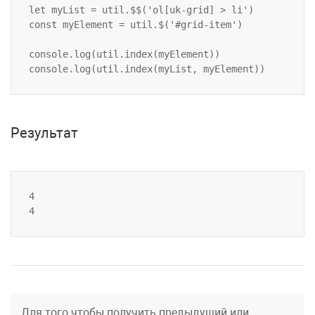
let myList = util.$$('ol[uk-grid] > li')

const myElement = util.$('#grid-item')

console.log(util.index(myElement))

console.log(util.index(myList, myElement))
Результат
4

4
Для того чтобы получить предыдущий или