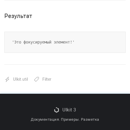
Результат
'Это фокусируемый элемент!'
UIkit.util
Filter
UIkit 3
Документация. Примеры. Разметка