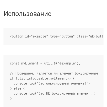
Использование
const myElement = util.$('#example');

// Проверяем, является ли элемент фокусируемым

if (util.isFocusable(myElement)) {

  console.log('Это фокусируемый элемент!')

} else {

  console.log('Это НЕ фокусируемый элемент.')
