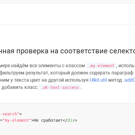
ная проверка на соответствие селект
мере найдём все элементы с классом
, исполь
.my-element
фильтруем результат, который должен содерать параграф 
еним у текста цвет на другой используя
UIkit.util
метод
.addC
 добавить класс
.
.uk-text-success
-search"
>
=
"my-element"
>
Не сработает
</
div
>