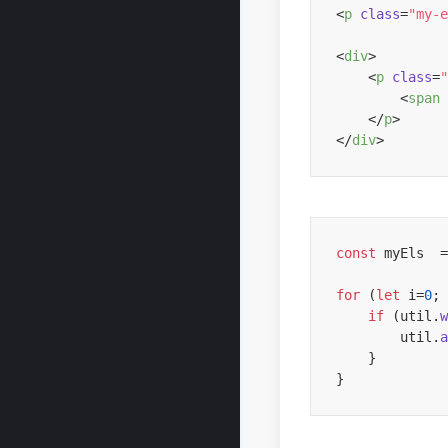
<
p
class
=
"my-e
<
div
>
<
p
class
=
"
<
span
</
p
>
</
div
>
const
 myEls  =
for
 (
let
 i=
0
; 
if
 (util.
w
        util.
a
    }
