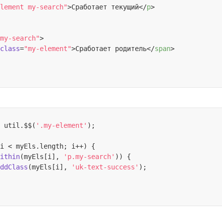
lement my-search"
>
Сработает текущий
</
p
>
my-search"
>
class
=
"my-element"
>
Сработает родитель
</
span
>
 util.$$(
'.my-element'
);

i < myEls.
length
; i++) {

ithin
(myEls[i], 
'p.my-search'
)) {

ddClass
(myEls[i], 
'uk-text-success'
);
