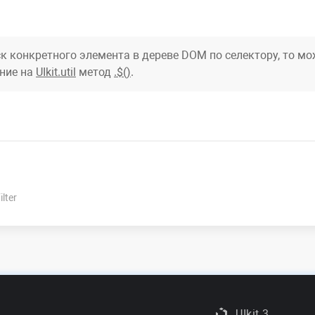
к конкретного элемента в дереве DOM по селектору, то м
ние на
UIkit.util
метод
.$()
.
ilter
UIkit 3