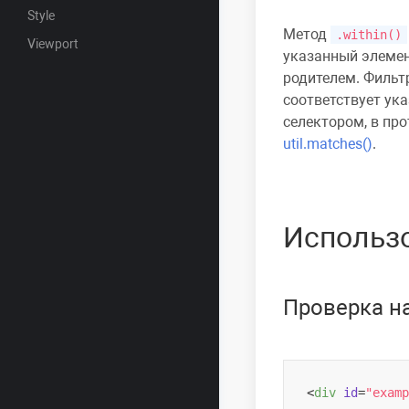
Style
Метод
.within()
Viewport
указанный элемен
родителем. Фильт
соответствует ук
селектором, в пр
util.matches()
.
Использ
Проверка н
<
div
id
=
"examp