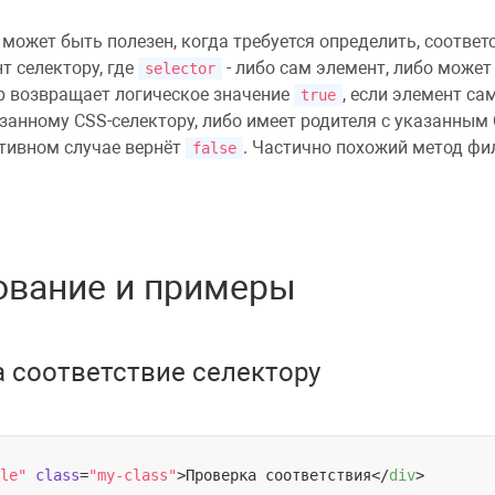
может быть полезен, когда требуется определить, соответ
т селектору, где
- либо сам элемент, либо может
selector
р возвращает логическое значение
, если элемент са
true
азанному CSS-селектору, либо имеет родителя с указанным 
отивном случае вернёт
. Частично похожий метод фи
false
ование и примеры
а соответствие селектору
le"
class
=
"my-class"
>
Проверка соответствия
</
div
>