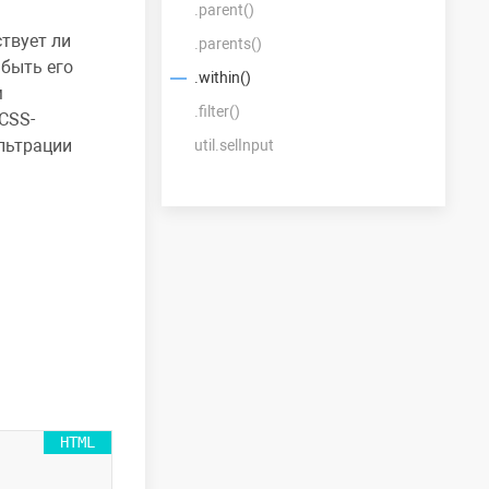
.parent()
ствует ли
.parents()
 быть его
.within()
м
.filter()
CSS-
льтрации
util.selInput