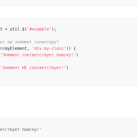
t = util.$(
'#example'
);

ет ли элемент селектору?
n
(myElement, 
'div.my-class'
)) {

'Элемент соответствует поиску!'
)

'Элемент НЕ соответствует!'
)

етствует поиску!'