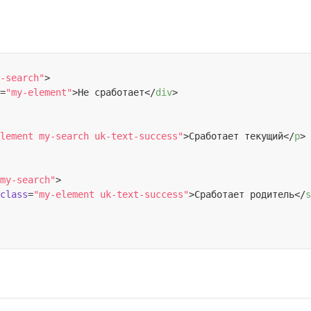
-search"
>
=
"my-element"
>
Не сработает
</
div
>
lement my-search uk-text-success"
>
Сработает текущий
</
p
>
my-search"
>
class
=
"my-element uk-text-success"
>
Сработает родитель
</
s