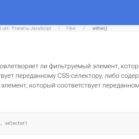
it.util - Утилиты JavaScript
Filter
.within()
довлетворяет ли фильтруемый элемент, кото
твует переданному CSS-селектору, либо соде
 элемент, который соответствует переданно