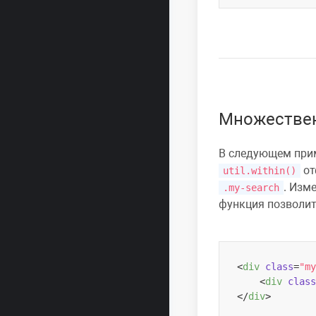
Множествен
В следующем при
от
util.within()
. Изм
.my-search
функция позволит
<
div
class
=
"my
<
div
class
</
div
>