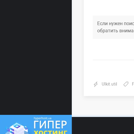
Если нужен поис
обратить внима
UIkit.util
F