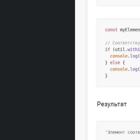
const
 myElemen
// Cоответству
if
 (util.
withi
console
.
log
(
} 
else
 {

console
.
log
(
Результат
'Элемент соотв