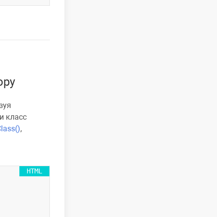
ору
зуя
и класс
lass()
,