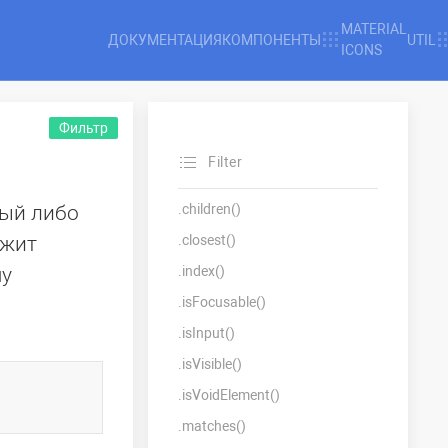
MATERIAL
ДОКУМЕНТАЦИЯ
КОМПОНЕНТЫ
UTIL
ICONS
Фильтр
Filter
рый либо
.children()
ржит
.closest()
му
.index()
.isFocusable()
.isInput()
.isVisible()
.isVoidElement()
.matches()