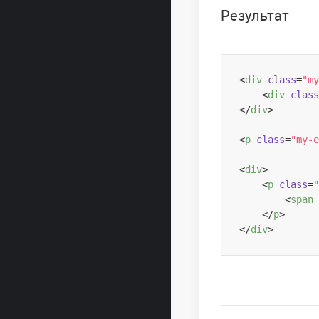
Результат
<
div
class
=
"my
<
div
class
</
div
>
<
p
class
=
"my-e
<
div
>
<
p
class
=
"
<
span
</
p
>
</
div
>