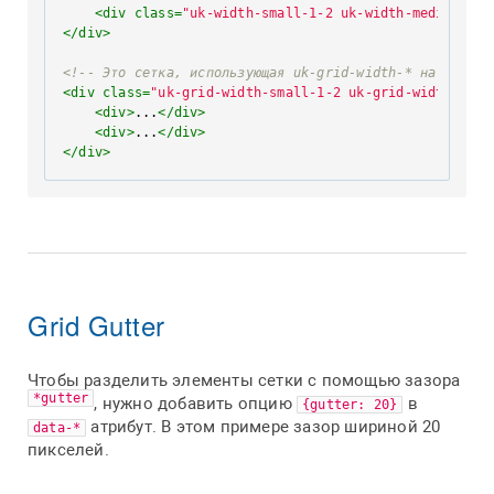
<
div
class
=
"uk-width-small-1-2 uk-width-medium-1-4
</
div
>
<!-- Это сетка, использующая uk-grid-width-* на самой 
<
div
class
=
"uk-grid-width-small-1-2 uk-grid-width-medi
<
div
>
...
</
div
>
<
div
>
...
</
div
>
</
div
>
Grid Gutter
Чтобы разделить элементы сетки с помощью зазора
*gutter
, нужно добавить опцию
в
{gutter: 20}
атрибут. В этом примере зазор шириной 20
data-*
пикселей.