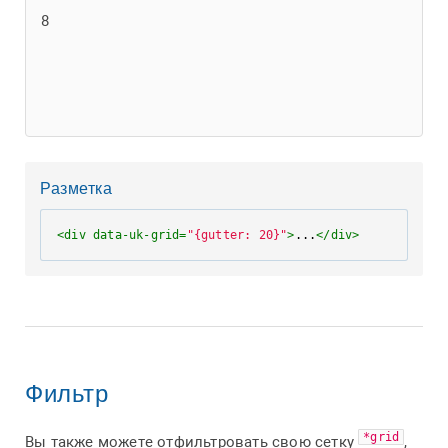
8
Разметка
<
div
data-uk-grid
=
"{gutter: 20}"
>
...
</
div
>
Фильтр
*grid
Вы также можете отфильтровать свою сетку
,