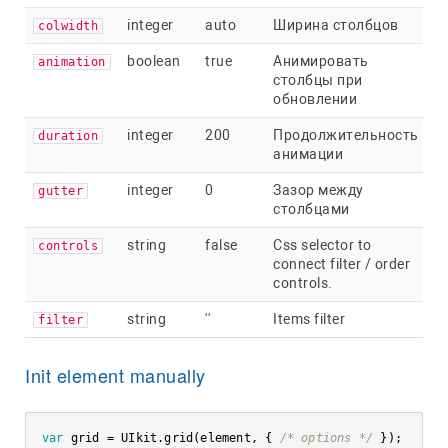
integer
auto
Ширина столбцов
colwidth
boolean
true
Анимировать
animation
столбцы при
обновлении
integer
200
Продолжительность
duration
анимации
integer
0
Зазор между
gutter
столбцами
string
false
Css selector to
controls
connect filter / order
controls.
string
''
Items filter
filter
Init element manually
var
 grid = UIkit.grid(element, { 
/* options */
 });