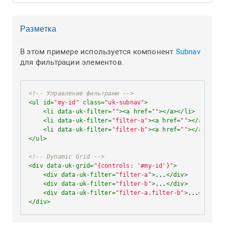
Разметка
В этом примере используется компонент
Subnav
для фильтрации элементов.
<!-- Управление фильтрами -->
<
ul
id
=
"my-id"
class
=
"uk-subnav"
>
<
li
data-uk-filter
=
""
>
<
a
href
=
""
>
</
a
>
</
li
>
<
li
data-uk-filter
=
"filter-a"
>
<
a
href
=
""
>
</
a
>
</
li
>
<
li
data-uk-filter
=
"filter-b"
>
<
a
href
=
""
>
</
a
>
</
li
>
</
ul
>
<!-- Dynamic Grid -->
<
div
data-uk-grid
=
"{controls: '#my-id'}"
>
<
div
data-uk-filter
=
"filter-a"
>
...
</
div
>
<
div
data-uk-filter
=
"filter-b"
>
...
</
div
>
<
div
data-uk-filter
=
"filter-a,filter-b"
>
...
</
div
>
</
div
>