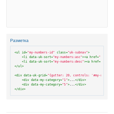
Разметка
<
ul
id
=
"my-numbers-id"
class
=
"uk-subnav"
>
<
li
data-uk-sort
=
"my-numbers:asc"
>
<
a
href
=
""
>
По во
<
li
data-uk-sort
=
"my-numbers:desc"
>
<
a
href
=
""
>
По у
</
ul
>
<
div
data-uk-grid
=
"{gutter: 20, controls: '#my-numbers
<
div
data-my-category
=
"1"
>
...
</
div
>
<
div
data-my-category
=
"5"
>
...
</
div
>
</
div
>