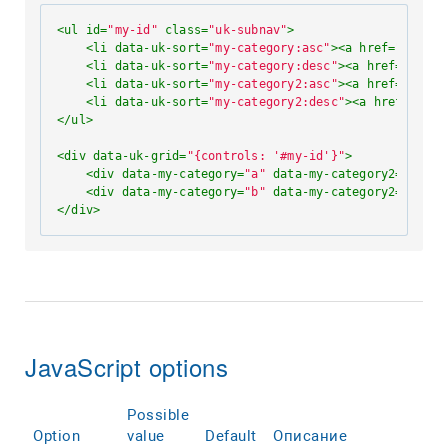
<
ul
id
=
"my-id"
class
=
"uk-subnav"
>
<
li
data-uk-sort
=
"my-category:asc"
>
<
a
href
=
""
>
</
a
>
<
li
data-uk-sort
=
"my-category:desc"
>
<
a
href
=
""
>
</
a
<
li
data-uk-sort
=
"my-category2:asc"
>
<
a
href
=
""
>
</
a
<
li
data-uk-sort
=
"my-category2:desc"
>
<
a
href
=
""
>
</
</
ul
>
<
div
data-uk-grid
=
"{controls: '#my-id'}"
>
<
div
data-my-category
=
"a"
data-my-category2
=
"8"
>
..
<
div
data-my-category
=
"b"
data-my-category2
=
"7"
>
..
</
div
>
JavaScript options
Possible
Option
value
Default
Описание