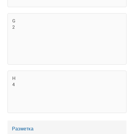
G
2
H
4
Разметка