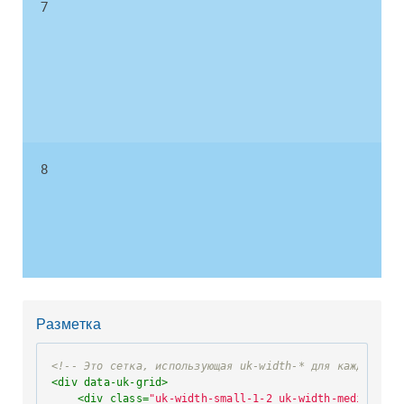
7
8
Разметка
<!-- Это сетка, использующая uk-width-* для каждого эл
<
div
data-uk-grid
>
<
div
class
=
"uk-width-small-1-2 uk-width-medium-1-4