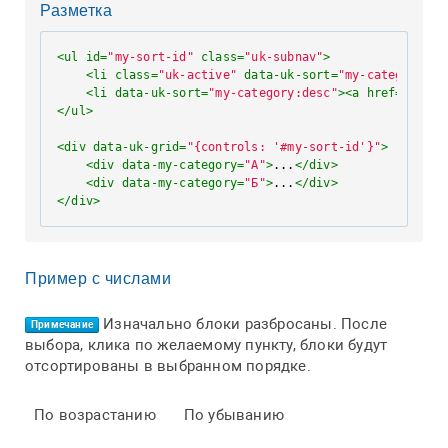
Разметка
<
ul
id
=
"my-sort-id"
class
=
"uk-subnav"
>
<
li
class
=
"uk-active"
data-uk-sort
=
"my-category:as
<
li
data-uk-sort
=
"my-category:desc"
>
<
a
href
=
""
>
</
a
</
ul
>
<
div
data-uk-grid
=
"{controls: '#my-sort-id'}"
>
<
div
data-my-category
=
"А"
>
...
</
div
>
<
div
data-my-category
=
"Б"
>
...
</
div
>
</
div
>
Пример с числами
Изначально блоки разбросаны. После
Примечание
выбора, клика по желаемому пункту, блоки будут
отсортированы в выбранном порядке.
По возрастанию
По убыванию