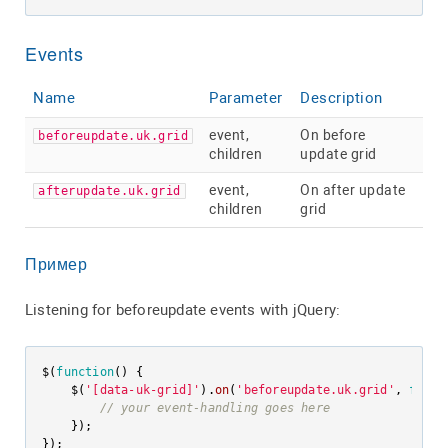
Events
Name
Parameter
Description
event,
On before
beforeupdate.uk.grid
children
update grid
event,
On after update
afterupdate.uk.grid
children
grid
Пример
Listening for beforeupdate events with jQuery:
$(
function
(
) {

    $(
'[data-uk-grid]'
).
on
(
'beforeupdate.uk.grid'
, 
funct
// your event-handling goes here
    });

});