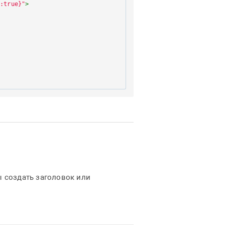
e:true}"
>
ы создать заголовок или