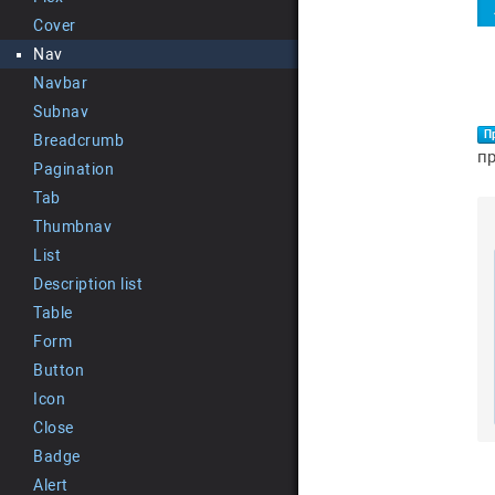
Cover
Nav
Navbar
Subnav
П
Breadcrumb
п
Pagination
Tab
Thumbnav
List
Description list
Table
Form
Button
Icon
Close
Badge
Alert