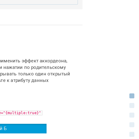
рименить эффект аккордеона,
ри нажатии по родительскому
крывать только один открытый
те к атрибуту данных
И
В
v="{multiple:true}"
А
З
й Б
М