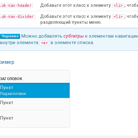
Добавьте этот класс к элементу
, что
.uk-nav-header
<li>
Добавьте этот класс к элементу
, что
.uk-nav-divider
<li>
разделяющий пункты меню.
Можно добавлять
субтитры
к элементам навигаци
Подсказка
внутри элемента
в элементе списка.
<a>
ример
ЗАГОЛОВОК
Пункт
Подзаголовок
Пункт
Пункт