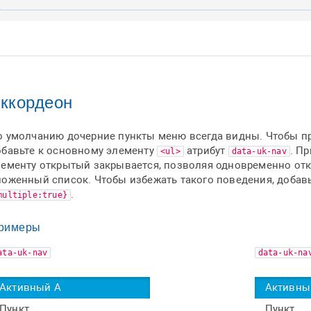
ккордеон
о умолчанию дочерние пункты меню всегда видны. Чтобы п
обавьте к основному элементу
атрибут
. П
<ul>
data-uk-nav
лементу открытый закрывается, позволяя одновременно от
ложенный список. Чтобы избежать такого поведения, добавь
.
multiple:true}
римеры
ata-uk-nav
data-uk-na
Активный А
Активны
Пункт
Пункт