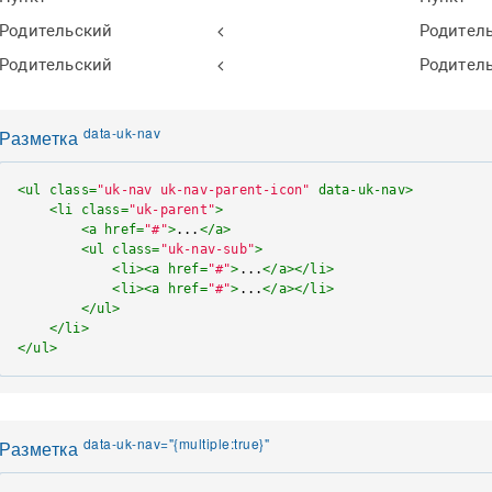
Родительский
Родител
Родительский
Родител
data-uk-nav
Разметка
<
ul
class
=
"uk-nav uk-nav-parent-icon"
data-uk-nav
>
<
li
class
=
"uk-parent"
>
<
a
href
=
"#"
>
...
</
a
>
<
ul
class
=
"uk-nav-sub"
>
<
li
>
<
a
href
=
"#"
>
...
</
a
>
</
li
>
<
li
>
<
a
href
=
"#"
>
...
</
a
>
</
li
>
</
ul
>
</
li
>
</
ul
>
data-uk-nav="{multiple:true}"
Разметка