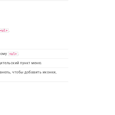
.
<ul>
ному
.
<ul>
дительский пункт меню.
анель, чтобы добавить иконки,