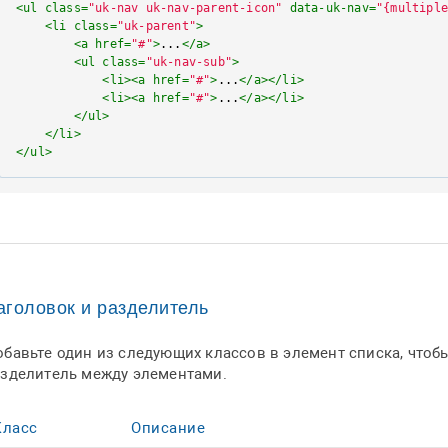
<
ul
class
=
"uk-nav uk-nav-parent-icon"
data-uk-nav
=
"{multipl
<
li
class
=
"uk-parent"
>
<
a
href
=
"#"
>
...
</
a
>
<
ul
class
=
"uk-nav-sub"
>
<
li
>
<
a
href
=
"#"
>
...
</
a
>
</
li
>
<
li
>
<
a
href
=
"#"
>
...
</
a
>
</
li
>
</
ul
>
</
li
>
</
ul
>
аголовок и разделитель
обавьте один из следующих классов в элемент списка, чтоб
азделитель между элементами.
Класс
Описание