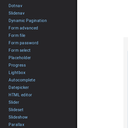
Dotnav
Slidenav
Dynamic Pagination
Form advanced
Form file
Form password
Form select
Placeholder
Progress
Lightbox
Autocomplete
Datepicker
HTML editor
Slider
Slideset
Slideshow
Parallax