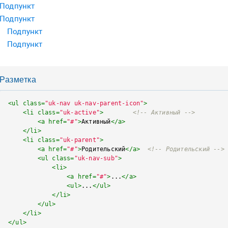
Подпункт
Подпункт
Подпункт
Подпункт
Разметка
<
ul
class
=
"uk-nav uk-nav-parent-icon"
>
<
li
class
=
"uk-active"
>
<!-- Активный -->
<
a
href
=
"#"
>
Активный
</
a
>
</
li
>
<
li
class
=
"uk-parent"
>
<
a
href
=
"#"
>
Родительский
</
a
>
<!-- Родительский -->
<
ul
class
=
"uk-nav-sub"
>
<
li
>
<
a
href
=
"#"
>
...
</
a
>
<
ul
>
...
</
ul
>
</
li
>
</
ul
>
</
li
>
</
ul
>