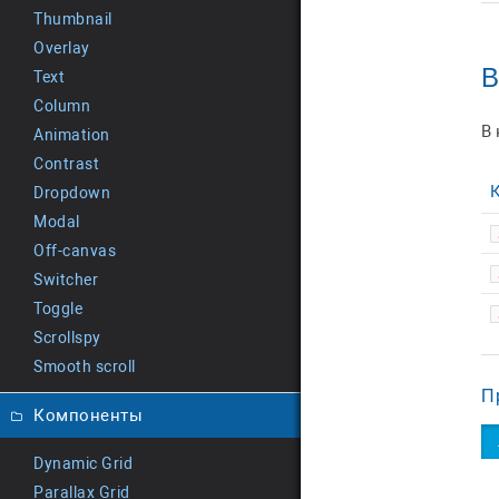
Thumbnail
Overlay
В
Text
Column
В
Animation
Contrast
Dropdown
Modal
Off-canvas
Switcher
Toggle
Scrollspy
Smooth scroll
П
Компоненты
Dynamic Grid
Parallax Grid