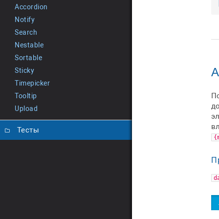
Accordion
Notify
Search
Nestable
Sortable
А
Sticky
Timepicker
П
Tooltip
д
Upload
э
в
Тесты
{
П
d