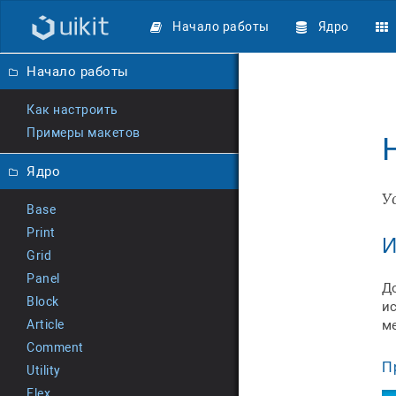
Начало работы
Ядро
Начало работы
Как настроить
Примеры макетов
Ядро
У
Base
Print
И
Grid
Panel
Д
Block
и
Article
м
Comment
П
Utility
Flex