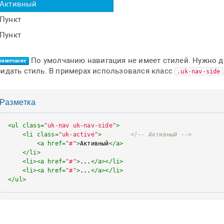
Активный
Пункт
Пункт
По умолчанию навигация не имеет стилей. Нужно 
римечание
ридать стиль. В примерах использовался класс
.uk-nav-side
Разметка
<
ul
class
=
"uk-nav uk-nav-side"
>
<
li
class
=
"uk-active"
>
<!-- Активный -->
<
a
href
=
"#"
>
Активный
</
a
>
</
li
>
<
li
>
<
a
href
=
"#"
>
...
</
a
>
</
li
>
<
li
>
<
a
href
=
"#"
>
...
</
a
>
</
li
>
</
ul
>