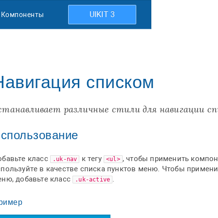
UIKIT 3
Компоненты
Навигация списком
станавливает различные стили для навигации сп
спользование
обавьте класс
к тегу
, чтобы применить компо
.uk-nav
<ul>
спользуйте в качестве списка пунктов меню. Чтобы примени
еню, добавьте класс
.
.uk-active
ример