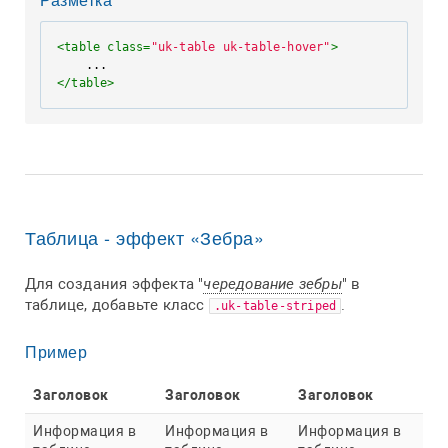
<
table
class
=
"uk-table uk-table-hover"
>
</
table
>
Таблица - эффект «Зебра»
Для создания эффекта "
чередование зебры
" в
таблице, добавьте класс
.
.uk-table-striped
Пример
Заголовок
Заголовок
Заголовок
Информация в
Информация в
Информация в