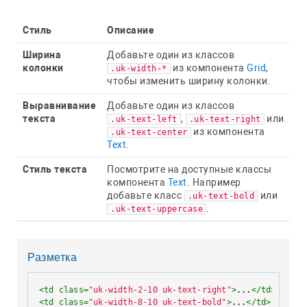
Стиль
Описание
Ширина
Добавьте один из классов
колонки
из компонента
Grid
,
.uk-width-*
чтобы изменить ширину колонки.
Выравнивание
Добавьте один из классов
текста
,
или
.uk-text-left
.uk-text-right
из компонента
.uk-text-center
Text
.
Стиль текста
Посмотрите на доступные классы
компонента
Text
. Например
добавьте класс
или
.uk-text-bold
.
.uk-text-uppercase
Разметка
<
td
class
=
"uk-width-2-10 uk-text-right"
>
...
</
td
>
<
td
class
=
"uk-width-8-10 uk-text-bold"
>
...
</
td
>