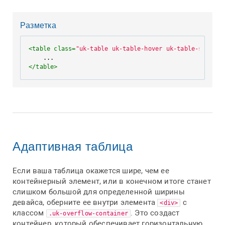
Разметка
<
table
class
=
"uk-table uk-table-hover uk-table-striped
</
table
>
Адаптивная таблица
Если ваша таблица окажется шире, чем ее
контейнерный элемент, или в конечном итоге станет
слишком большой для определенной ширины
девайса, оберните ее внутри элемента
с
<div>
классом
. Это создаст
.uk-overflow-container
контейнер, который обеспечивает горизонтальную