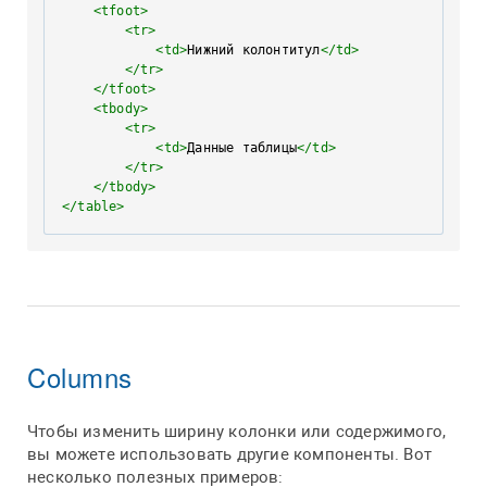
<
tfoot
>
<
tr
>
<
td
>
Нижний колонтитул
</
td
>
</
tr
>
</
tfoot
>
<
tbody
>
<
tr
>
<
td
>
Данные таблицы
</
td
>
</
tr
>
</
tbody
>
</
table
>
Columns
Чтобы изменить ширину колонки или содержимого,
вы можете использовать другие компоненты. Вот
несколько полезных примеров: