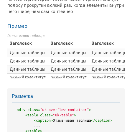
полосу прокрутки всякий раз, когда элементы внутри
него шире, чем сам контейнер.
Пример
Отзывчивая таблица
Заголовок
Заголовок
Заголовок
Данные таблицы
Данные таблицы
Данные таблицы
Данные таблицы
Данные таблицы
Данные таблицы
Данные таблицы
Данные таблицы
Данные таблицы
Нижний колонтитул
Нижний колонтитул
Нижний колонтитул
Разметка
<
div
class
=
"uk-overflow-container"
>
<
table
class
=
"uk-table"
>
<
caption
>
Отзывчивая таблица
</
caption
>
        ...

</
table
>