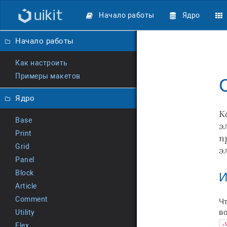
Начало работы
Ядро
Начало работы
Как настроить
Примеры макетов
Ядро
К
Base
э
Print
п
Grid
э
Panel
И
Block
Article
Comment
Чт
в
Utility
.
Flex