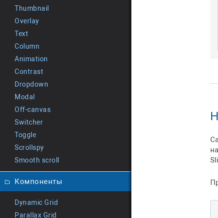
Thumbnail
Overlay
Text
Column
Animation
Contrast
Dropdown
Modal
Off-canvas
Н
Switcher
Toggle
С
Scrollspy
н
Sl
Smooth scroll
Компоненты
П
Dynamic Grid
Parallax Grid