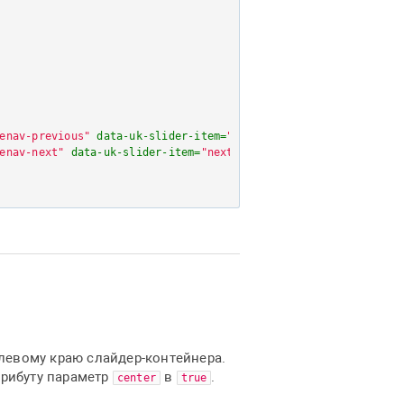
enav-previous"
data-uk-slider-item
=
"previous"
>
</
a
>
enav-next"
data-uk-slider-item
=
"next"
>
</
a
>
левому краю слайдер-контейнера.
рибуту параметр
в
.
center
true