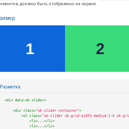
лементов должно быть отображено на экране.
ример
Разметка
<
div
data-uk-slider
>
<
div
class
=
"uk-slider-container"
>
<
ul
class
=
"uk-slider uk-grid-width-medium-1-4 uk-gr
<
li
>
...
</
li
>
<
li
>
...
</
li
>