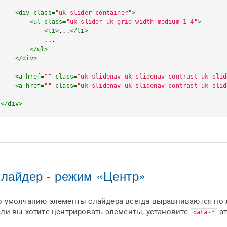
<
div
class
=
"uk-slider-container"
>
<
ul
class
=
"uk-slider uk-grid-width-medium-1-4"
>
<
li
>
...
</
li
>
            ...

</
ul
>
</
div
>
<
a
href
=
""
class
=
"uk-slidenav uk-slidenav-contrast uk-slid
<
a
href
=
""
class
=
"uk-slidenav uk-slidenav-contrast uk-slid
</
div
>
лайдер - режим «Центр»
о умолчанию элементы слайдера всегда выравниваются по 
сли вы хотите центрировать элементы, установите
ат
data-*