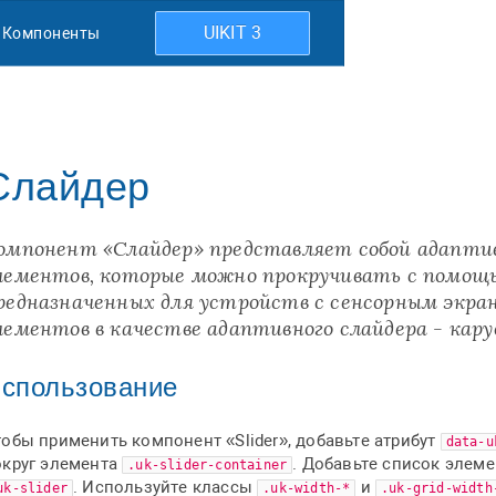
UIKIT 3
Компоненты
Слайдер
омпонент «Слайдер» представляет собой адапти
лементов, которые можно прокручивать с помощ
редназначенных для устройств с сенсорным экран
лементов в качестве адаптивного слайдера - кару
спользование
обы применить компонент «Slider», добавьте атрибут
data-u
округ элемента
. Добавьте список элеме
.uk-slider-container
. Используйте классы
и
uk-slider
.uk-width-*
.uk-grid-width