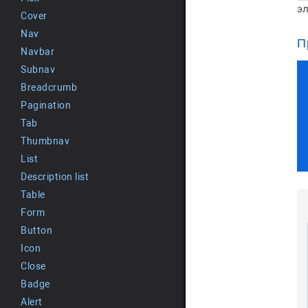
э
Cover
Nav
П
Navbar
Subnav
Breadcrumb
Pagination
Tab
Thumbnav
List
Description list
Table
Form
Button
Icon
Close
Badge
Alert