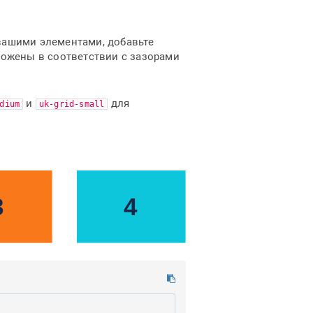
вашими элементами, добавьте
ложены в соответствии с зазорами
и
для
dium
uk-grid-small