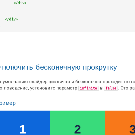
</
div
>
</
div
>
тключить бесконечную прокрутку
о умолчанию слайдер циклично и бесконечно проходит по в
то поведение, установите параметр
в
. Это р
infinite
false
ример