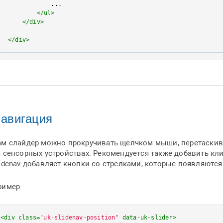
            ...

</
ul
>
</
div
>
</
div
>
авигация
ам слайдер можно прокручивать щелчком мыши, перетаскив
а сенсорных устройствах. Рекомендуется также добавить к
idenav добавляет кнопки со стрелками, которые появляются
ример
<
div
class
=
"uk-slidenav-position"
data-uk-slider
>