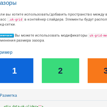
азоры
сли вы хотите использовать/добавить пространство между 
ласс
в контейнер слайдера. Элементы будут распо
.uk-grid
ид-сетки.
Вы можете использовать модификаторы
uk-grid-me
римечание
зменения размера зазора.
ример
Разметка
<
div
data-uk-slider
=
""
>