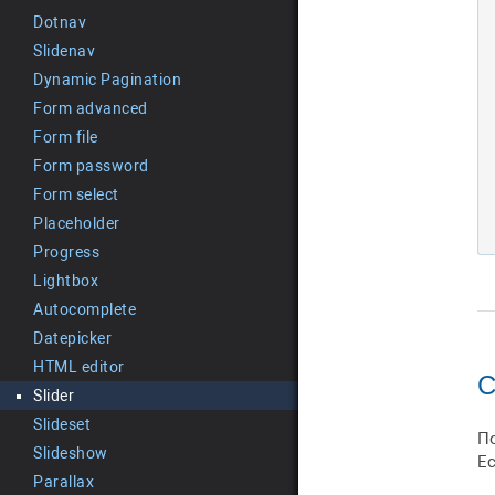
Dotnav
Slidenav
Dynamic Pagination
Form advanced
Form file
Form password
Form select
Placeholder
Progress
Lightbox
Autocomplete
Datepicker
HTML editor
С
Slider
Slideset
П
Slideshow
Е
Parallax