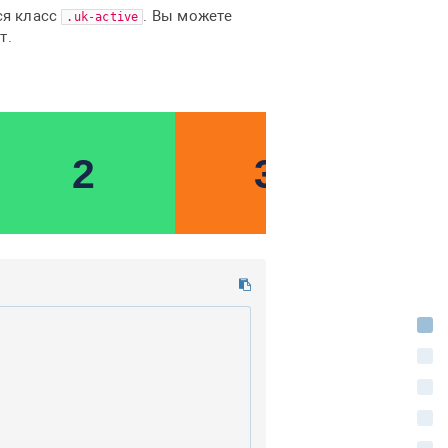
ся класс
. Вы можете
.uk-active
т.
И
Н
С
О