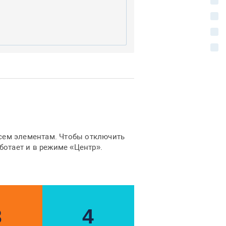
З
Ш
А
П
сем элементам. Чтобы отключить
аботает и в режиме «Центр».