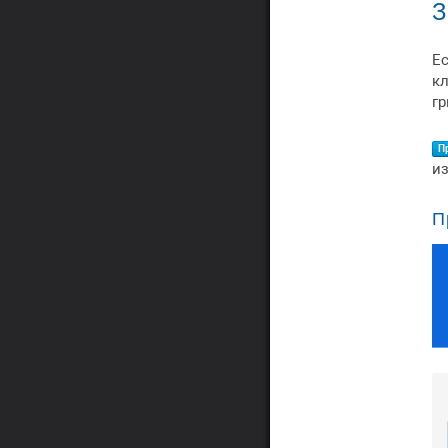
З
Е
к
гр
П
и
П