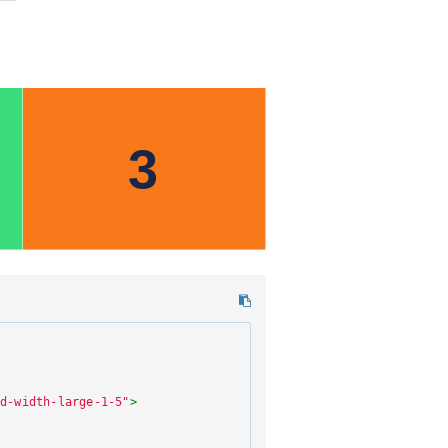
id-width-large-1-5"
>