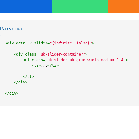
Разметка
<
div
data-uk-slider
=
"{infinite: false}"
>
<
div
class
=
"uk-slider-container"
>
<
ul
class
=
"uk-slider uk-grid-width-medium-1-4"
>
<
li
>
...
</
li
>
            ...

</
ul
>
</
div
>
</
div
>