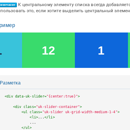
К центральному элементу списка всегда добавляет
римечание
спользовать это, если хотите выделить центральный элемен
ример
Разметка
<
div
data-uk-slider
=
"{center:true}"
>
<
div
class
=
"uk-slider-container"
>
<
ul
class
=
"uk-slider uk-grid-width-medium-1-4"
>
<
li
>
...
</
li
>
            ...

</
ul
>