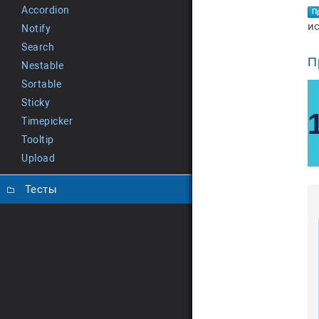
Accordion
П
и
Notify
Search
П
Nestable
Sortable
Sticky
Timepicker
Tooltip
Upload
Тесты