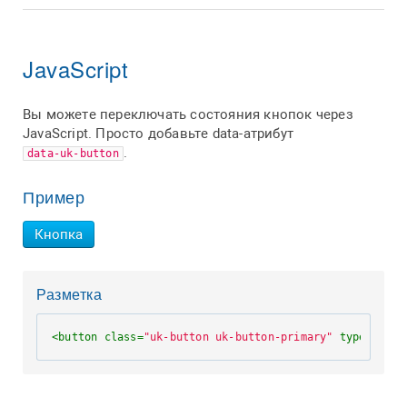
JavaScript
Вы можете переключать состояния кнопок через
JavaScript. Просто добавьте data-атрибут
.
data-uk-button
Пример
Кнопка
Разметка
<
button
class
=
"uk-button uk-button-primary"
type
=
"butt