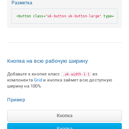
Разметка
<
button
class
=
"uk-button uk-button-large"
type
=
"button
Кнопка на всю рабочую ширину
Добавьте к кнопке класс
из
.uk-width-1-1
компонента
Grid
и кнопка займет всю доступную
ширину на 100%.
Пример
Кнопка
Кнопка