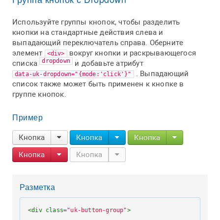
Используйте группы кнопок, чтобы разделить
кнопки на стандартные действия слева и
выпадающий переключатель справа. Оберните
элемент
вокруг кнопки и раскрывающегося
<div>
dropdown
списка
и добавьте атрибут
. Выпадающий
data-uk-dropdown="{mode:'click'}"
список также может быть применен к кнопке в
группе кнопок.
Пример
Кнопка
Кнопка
Кнопка
Кнопка
Кнопка
Разметка
<
div
class
=
"uk-button-group"
>