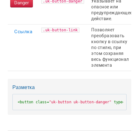
Указывает на
.uk-button-danger
Danger
опасное или
предупреждающее
действие.
Позволяет
.uk-button-link
Ссылка
преобразовать
кнопку в ссылку
по стилю, при
этом сохраняя
весь функционал
элемента
Разметка
<
button
class
=
"uk-button uk-button-danger"
type
=
"butto