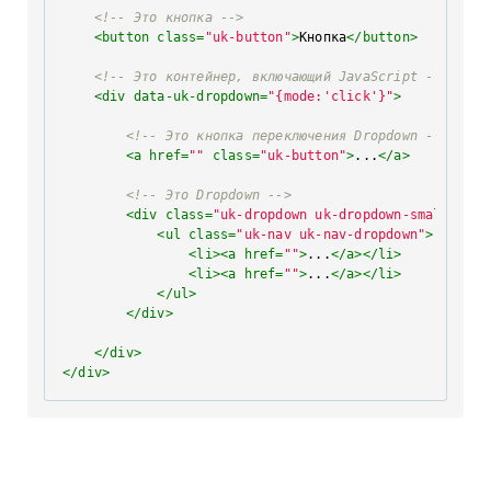
<!-- Это кнопка -->
<
button
class
=
"uk-button"
>
Кнопка
</
button
>
<!-- Это контейнер, включающий JavaScript -->
<
div
data-uk-dropdown
=
"{mode:'click'}"
>
<!-- Это кнопка переключения Dropdown -->
<
a
href
=
""
class
=
"uk-button"
>
...
</
a
>
<!-- Это Dropdown -->
<
div
class
=
"uk-dropdown uk-dropdown-small"
>
<
ul
class
=
"uk-nav uk-nav-dropdown"
>
<
li
>
<
a
href
=
""
>
...
</
a
>
</
li
>
<
li
>
<
a
href
=
""
>
...
</
a
>
</
li
>
</
ul
>
</
div
>
</
div
>
</
div
>