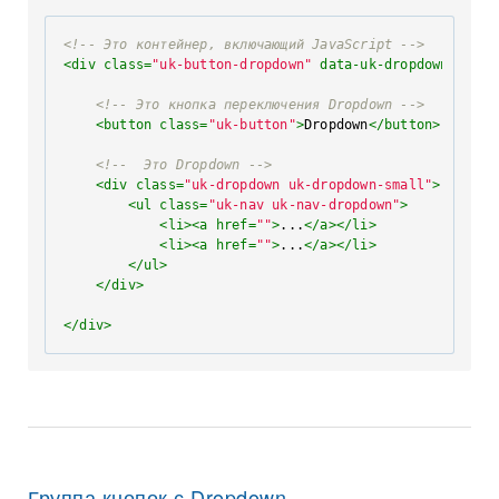
<!-- Это контейнер, включающий JavaScript -->
<
div
class
=
"uk-button-dropdown"
data-uk-dropdown
>
<!-- Это кнопка переключения Dropdown -->
<
button
class
=
"uk-button"
>
Dropdown
</
button
>
<!--  Это Dropdown -->
<
div
class
=
"uk-dropdown uk-dropdown-small"
>
<
ul
class
=
"uk-nav uk-nav-dropdown"
>
<
li
>
<
a
href
=
""
>
...
</
a
>
</
li
>
<
li
>
<
a
href
=
""
>
...
</
a
>
</
li
>
</
ul
>
</
div
>
</
div
>
Группа кнопок с Dropdown