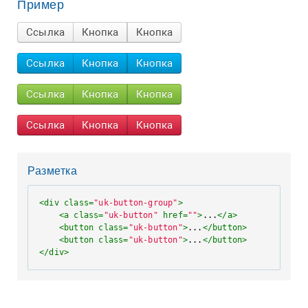
Пример
Ссылка
Кнопка
Кнопка
Ссылка
Кнопка
Кнопка
Ссылка
Кнопка
Кнопка
Ссылка
Кнопка
Кнопка
Разметка
<
div
class
=
"uk-button-group"
>
<
a
class
=
"uk-button"
href
=
""
>
...
</
a
>
<
button
class
=
"uk-button"
>
...
</
button
>
<
button
class
=
"uk-button"
>
...
</
button
>
</
div
>