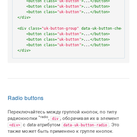
<
button
class
=
"uk-button"
>
...
</
button
>
<
button
class
=
"uk-button"
>
...
</
button
>
<
button
class
=
"uk-button"
>
...
</
button
>
</
div
>
<
div
class
=
"uk-button-group"
data-uk-button-checkbox
>
<
button
class
=
"uk-button"
>
...
</
button
>
<
button
class
=
"uk-button"
>
...
</
button
>
<
button
class
=
"uk-button"
>
...
</
button
>
</
div
>
Radio buttons
Переключайтесь между группой кнопок, по типу
*radio
радиокнопки
,
, оборачивая их в элемент
div
с data-атрибутом
. Это
<div>
data-uk-button-radio
также может быть применено к группе кнопок.