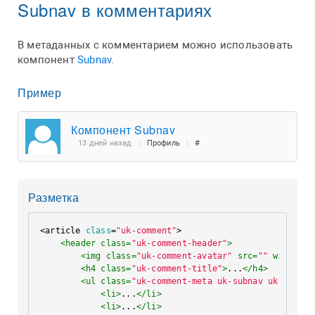
Subnav в комментариях
В метаданных с комментарием можно использовать
компонент
Subnav
.
Пример
Компонент Subnav
13 дней назад
Профиль
#
Разметка
<article 
class
=
"uk-comment"
>

<
header
class
=
"uk-comment-header"
>
<
img
class
=
"uk-comment-avatar"
src
=
""
width
=
"5
<
h4
class
=
"uk-comment-title"
>
...
</
h4
>
<
ul
class
=
"uk-comment-meta uk-subnav uk-subnav
<
li
>
...
</
li
>
<
li
>
...
</
li
>