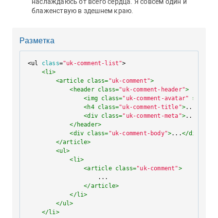
наслаждаюсь от всего сердца. Я совсем один и
блаженствую в здешнем краю.
Разметка
<ul 
class
=
"uk-comment-list"
>

<
li
>
<
article
class
=
"uk-comment"
>
<
header
class
=
"uk-comment-header"
>
<
img
class
=
"uk-comment-avatar"
src
=
""
<
h4
class
=
"uk-comment-title"
>
...
</
h4
>
<
div
class
=
"uk-comment-meta"
>
...
</
div
>
</
header
>
<
div
class
=
"uk-comment-body"
>
...
</
div
>
</
article
>
<
ul
>
<
li
>
<
article
class
=
"uk-comment"
>
                    ...

</
article
>
</
li
>
</
ul
>
</
li
>