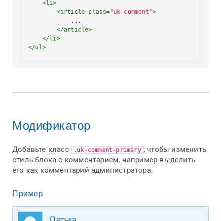
<
li
>
<
article
class
=
"uk-comment"
>
            ...

</
article
>
</
li
>
</
ul
>
Модификатор
Добавьте класс
, чтобы изменить
.uk-comment-primary
стиль блока с комментарием, например выделить
его как комментарий администратора.
Пример
Петька