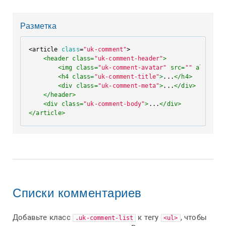
Разметка
<article 
class
=
"uk-comment"
>

<
header
class
=
"uk-comment-header"
>
<
img
class
=
"uk-comment-avatar"
src
=
""
alt
=
""
>
<
h4
class
=
"uk-comment-title"
>
...
</
h4
>
<
div
class
=
"uk-comment-meta"
>
...
</
div
>
</
header
>
<
div
class
=
"uk-comment-body"
>
...
</
div
>
</
article
>
Списки комментариев
Добавьте класс
к тегу
, чтобы
.uk-comment-list
<ul>