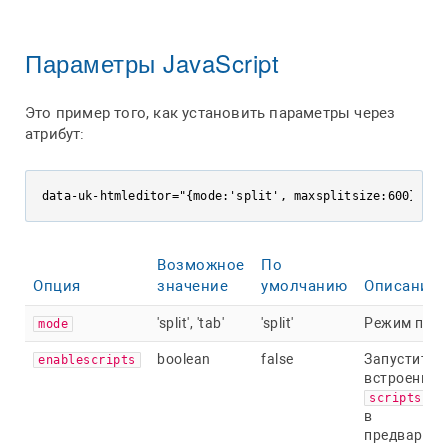
Параметры JavaScript
Это пример того, как установить параметры через
атрибут:
data-uk-htmleditor="{mode:'split', maxsplitsize:600}"
Возможное
По
Опция
значение
умолчанию
Описание
'split', 'tab'
'split'
Режим про
mode
boolean
false
Запустите
enablescripts
встроенные
и
scripts
в
предварит