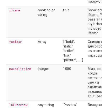
просмотре
boolean or
true
Show previe
iframe
string
iframe. You 
pass an url t
stylesheet t
included in t
iframe
Array
[ "bold",
Список кно
toolbar
"italic",
для отобра
"strike",
на панели
"link",
инструмент
"picture", ... ]
integer
1000
Мин. ширин
maxsplitsize
когда
переключат
режим
адаптивны
вкладок в 
split
(раздел
any string
'Preview'
Вкладка р
lblPreview