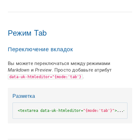
Режим Tab
Переключение вкладок
Вы можете переключаться между режимами
Markdown
и
Preview
. Просто добавьте атрибут
.
data-uk-htmleditor="{mode:'tab'}
Разметка
<
textarea
data-uk-htmleditor
=
"{mode:'tab'}"
>
...
</
texta