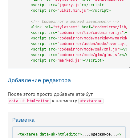
<
script
src
=
"jquery.js"
>
</
script
>
<
script
src
=
"uikit.min.js"
>
</
script
>
<!-- Codemirror и marked зависимости -->
<
link
rel
=
"stylesheet"
href
=
"codemirror/lib/code
<
script
src
=
"codemirror/lib/codemirror.js"
>
</
scr
<
script
src
=
"codemirror/mode/markdown/markdown.j
<
script
src
=
"codemirror/addon/mode/overlay.js"
>
<
<
script
src
=
"codemirror/mode/xml/xml.js"
>
</
scrip
<
script
src
=
"codemirror/mode/gfm/gfm.js"
>
</
scrip
<
script
src
=
"marked.js"
>
</
script
>
<!-- HTML редактор - CSS и JavaScript -->
<
link
rel
=
"stylesheet"
href
=
"htmleditor.css"
>
Добавление редактора
<
script
src
=
"htmleditor.js"
>
</
script
>
</
head
>
После этого просто добавьте атрибут
<
body
>
к элементу
.
data-uk-htmleditor
<textarea>
</
body
>
</
html
>
Разметка
<
textarea
data-uk-htmleditor
>
...Содержимое...
</
textare