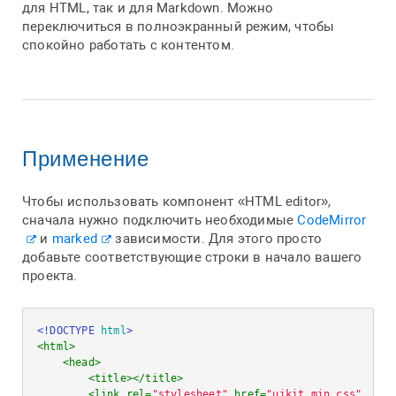
для HTML, так и для Markdown. Можно
переключиться в полноэкранный режим, чтобы
спокойно работать с контентом.
Применение
Чтобы использовать компонент «HTML editor»,
сначала нужно подключить необходимые
CodeMirror
и
marked
зависимости. Для этого просто
добавьте соответствующие строки в начало вашего
проекта.
<!DOCTYPE 
html
>
<
html
>
<
head
>
<
title
>
</
title
>
<
link
rel
=
"stylesheet"
href
=
"uikit.min.css"
 />