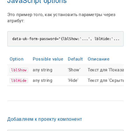
Это пример того, как установить параметры через
атрибут:
data
-
uk
-
form
-
password
=
"{lblShow:'...', lblHide:'...'}"
Option
Possible value
Default
Описание
any string
'Show'
Текст для 'Показать'
lblShow
any string
'Hide'
Текст для 'Скрыть'
lblHide
Добавляем к проекту компонент