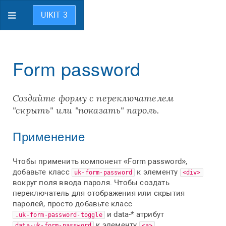
UIKIT 3
Form password
Создайте форму с переключателем
"скрыть" или "показать" пароль.
Применение
Чтобы применить компонент «Form password»,
добавьте класс
к элементу
uk-form-password
<div>
вокруг поля ввода пароля. Чтобы создать
переключатель для отображения или скрытия
паролей, просто добавьте класс
и data-* атрибут
.uk-form-password-toggle
к элементу
.
data-uk-form-password
<a>