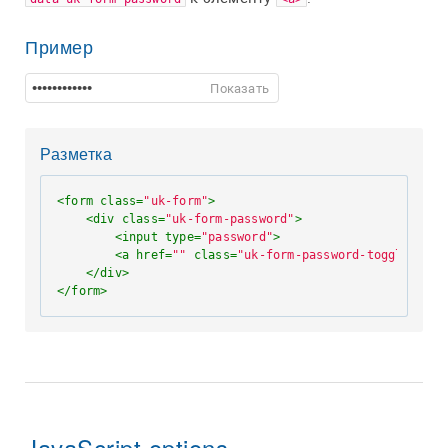
Пример
Показать
Разметка
<
form
class
=
"uk-form"
>
<
div
class
=
"uk-form-password"
>
<
input
type
=
"password"
>
<
a
href
=
""
class
=
"uk-form-password-toggle"
dat
</
div
>
</
form
>
JavaScript options