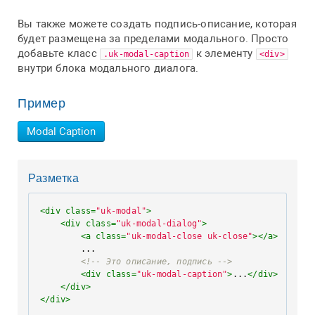
Вы также можете создать подпись-описание, которая
будет размещена за пределами модального. Просто
добавьте класс
к элементу
.uk-modal-caption
<div>
внутри блока модального диалога.
Пример
Modal Caption
Разметка
<
div
class
=
"uk-modal"
>
<
div
class
=
"uk-modal-dialog"
>
<
a
class
=
"uk-modal-close uk-close"
>
</
a
>
        ...

<!-- Это описание, подпись -->
<
div
class
=
"uk-modal-caption"
>
...
</
div
>
</
div
>
</
div
>