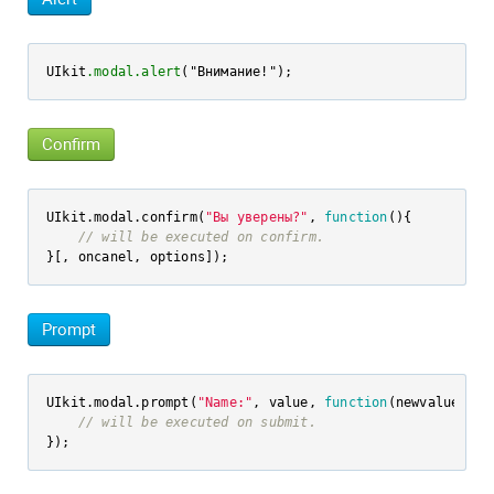
UIkit
.modal
.alert
("Внимание!");
Confirm
UIkit.modal.confirm(
"Вы уверены?"
, 
function
(
)
{

// will be executed on confirm.
}[, oncanel, options]);
Prompt
UIkit.modal.prompt(
"Name:"
, value, 
function
(
newvalue
)
{

// will be executed on submit.
});