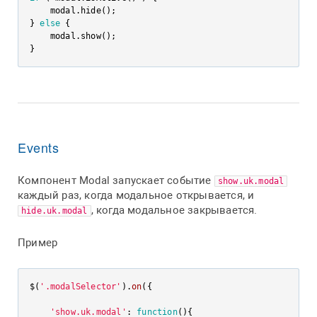
    modal.hide();

} 
else
 {

    modal.show();

}
Events
Компонент Modal запускает событие
show.uk.modal
каждый раз, когда модальное открывается, и
, когда модальное закрывается.
hide.uk.modal
Пример
$(
'.modalSelector'
).
on
({

'show.uk.modal'
: 
function
(
){
