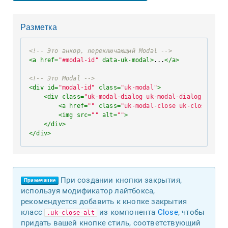
Разметка
<!-- Это анкор, переключающий Modal -->
<
a
href
=
"#modal-id"
data-uk-modal
>
...
</
a
>
<!-- Это Modal -->
<
div
id
=
"modal-id"
class
=
"uk-modal"
>
<
div
class
=
"uk-modal-dialog uk-modal-dialog-lightb
<
a
href
=
""
class
=
"uk-modal-close uk-close uk-c
<
img
src
=
""
alt
=
""
>
</
div
>
</
div
>
При создании кнопки закрытия,
Примечание
используя модификатор лайтбокса,
рекомендуется добавить к кнопке закрытия
класс
из компонента
Close
, чтобы
.uk-close-alt
придать вашей кнопке стиль, соответствующий