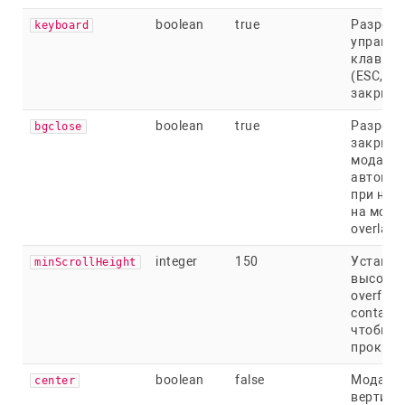
boolean
true
Разреша
keyboard
управле
клавиа
(ESC, ч
закрыть
boolean
true
Разреша
bgclose
закрыти
модальн
автомат
при наж
на мода
overlay
integer
150
Устанав
minScrollHeight
высоту 
overflow
container
чтобы н
прокрут
boolean
false
Модаль
center
вертика