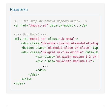
Разметка
<!-- Это якорная ссылка-переключатель -->
<
a
href
=
"#modal-id"
data-uk-modal
>
...
</
a
>
<!-- Это Modal -->
<
div
id
=
"modal-id"
class
=
"uk-modal"
>
<
div
class
=
"uk-modal-dialog uk-modal-dialog-blank"
<
button
class
=
"uk-modal-close uk-close"
type
=
"butt
<
div
class
=
"uk-grid uk-flex-middle"
data-uk-grid-m
<
div
class
=
"uk-width-medium-1-2 uk-height-
<
div
class
=
"uk-width-medium-1-2"
>
                ...

</
div
>
</
div
>
</
div
>
</
div
>