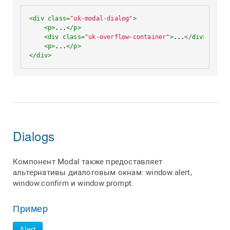
<
div
class
=
"uk-modal-dialog"
>
<
p
>
...
</
p
>
<
div
class
=
"uk-overflow-container"
>
...
</
div
>
<
p
>
...
</
p
>
</
div
>
Dialogs
Компонент Modal также предоставляет
альтернативы диалоговым окнам: window.alert,
window.confirm и window.prompt.
Пример
Alert