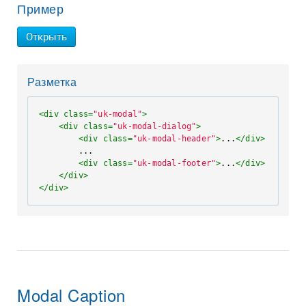
Пример
Открыть
Разметка
<
div
class
=
"uk-modal"
>
<
div
class
=
"uk-modal-dialog"
>
<
div
class
=
"uk-modal-header"
>
...
</
div
>
        ...

<
div
class
=
"uk-modal-footer"
>
...
</
div
>
</
div
>
</
div
>
Modal Caption