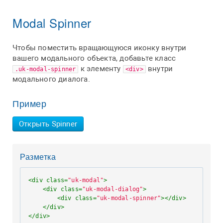
Modal Spinner
Чтобы поместить вращающуюся иконку внутри
вашего модального объекта, добавьте класс
к элементу
внутри
.uk-modal-spinner
<div>
модального диалога.
Пример
Открыть Spinner
Разметка
<
div
class
=
"uk-modal"
>
<
div
class
=
"uk-modal-dialog"
>
<
div
class
=
"uk-modal-spinner"
>
</
div
>
</
div
>
</
div
>