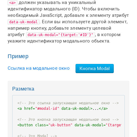
должен указывать на уникальный
<a>
идентификатор модального (ID). Чтобы включить
необходимый JavaScript, добавьте к элементу атрибут
. Если вы используете другой элемент,
data-uk-modal
например кнопку, добавьте элементу целевой
атрибут
, в котором
data-uk-modal="{target:'#ID'}"
укажите идентификатор модального объекта.
Пример
Ссылка на модальное окно
Кнопка Modal
Разметка
<!-- Это ссылка запускающая модальное окно -->
<
a
href
=
"#modal-id"
data-uk-modal
>
...
</
a
>
<!-- Это кнопка запускающая модальное окно -->
<
button
class
=
"uk-button"
data-uk-modal
=
"{target:'#mod
<!-- Это Modal -->