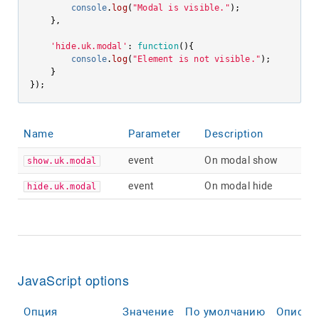
console
.
log
(
"Modal is visible."
);

    },

'hide.uk.modal'
: 
function
(
){

console
.
log
(
"Element is not visible."
);

    }

});
Name
Parameter
Description
event
On modal show
show.uk.modal
event
On modal hide
hide.uk.modal
JavaScript options
Опция
Значение
По умолчанию
Описан