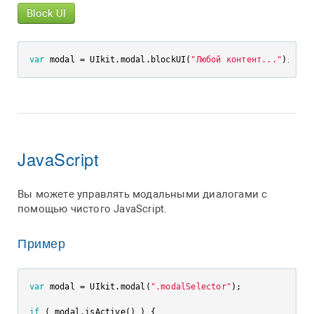
Block UI
var
 modal = UIkit.modal.blockUI(
"Любой контент..."
); 
// 
JavaScript
Вы можете управлять модальными диалогами с
помощью чистого JavaScript.
Пример
var
 modal = UIkit.modal(
".modalSelector"
);

if
 ( modal.isActive() ) {
