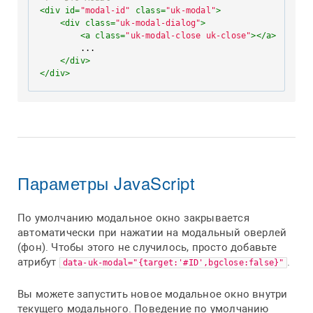
<
div
id
=
"modal-id"
class
=
"uk-modal"
>
<
div
class
=
"uk-modal-dialog"
>
<
a
class
=
"uk-modal-close uk-close"
>
</
a
>
        ...

</
div
>
</
div
>
Параметры JavaScript
По умолчанию модальное окно закрывается
автоматически при нажатии на модальный оверлей
(фон). Чтобы этого не случилось, просто добавьте
атрибут
.
data-uk-modal="{target:'#ID',bgclose:false}"
Вы можете запустить новое модальное окно внутри
текущего модального. Поведение по умолчанию