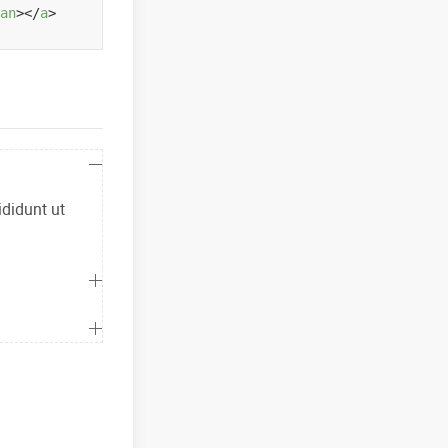
an
>
</
a
>
ididunt ut