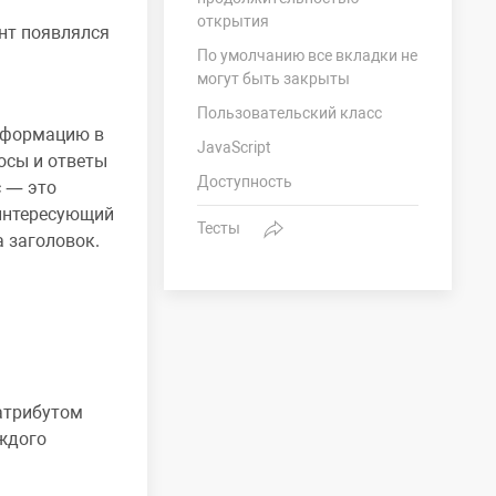
открытия
ент появлялся
По умолчанию все вкладки не
могут быть закрыты
Пользовательский класс
информацию в
JavaScript
осы и ответы
Доступность
с — это
 интересующий
Тесты
а заголовок.
 атрибутом
аждого