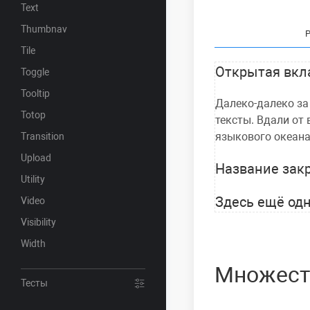
Text
Thumbnav
Tile
Открытая вкл
Toggle
Tooltip
Далеко-далеко за
Totop
тексты. Вдали от
языкового океана
Transition
Upload
Название зак
Utility
Здесь ещё од
Video
Visibility
Width
Множест
Тесты