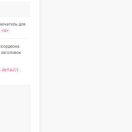
лючатель для
<a>
.
ккордеона.
 заголовок.
.
-default