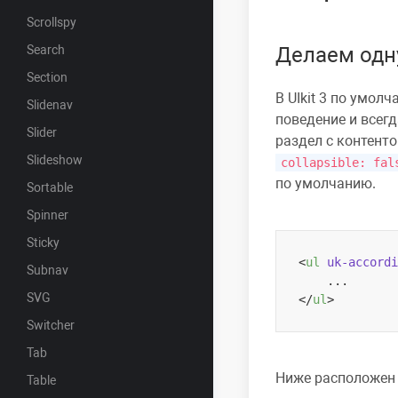
Scrollspy
Search
Делаем одн
Section
В
UIkit 3
по умолча
Slidenav
поведение и всег
Slider
раздел с контенто
Slideshow
collapsible: fal
по умолчанию.
Sortable
Spinner
Sticky
<
ul
uk-accordi
Subnav
SVG
</
ul
>
Switcher
Tab
Ниже расположен 
Table