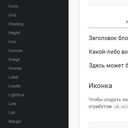
Form
Grid
Heading
Height
Заголовок бл
Icon
Iconnav
Какой-либо в
Image
Здесь может 
Inverse
Label
Иконка
Leader
Lightbox
Чтобы создать зн
Link
атрибутом
uk-ac
List
Margin