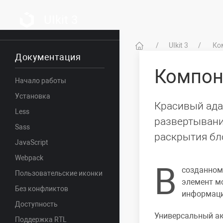
UIkit 3
UIkit 3
Ко
Документация
Компо
Начало работы
Установка
Красивый ада
Less
развертывани
Sass
раскрытия бл
JavaScript
Webpack
В
созданном 
Пользовательские иконки
элемент мо
Без конфликтов
информаци
Доступность
Универсальный ак
Поддержка RTL