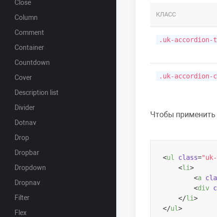
Close
КЛАСС
Column
Comment
.uk-accordion-t
Container
Countdown
.uk-accordion-c
Cover
Description list
Divider
Чтобы применить 
Dotnav
Drop
Dropbar
<
ul
class
=
"uk-
Dropdown
<
li
>
<
a
cla
Dropnav
<
div
c
Filter
</
li
>
</
ul
>
Flex