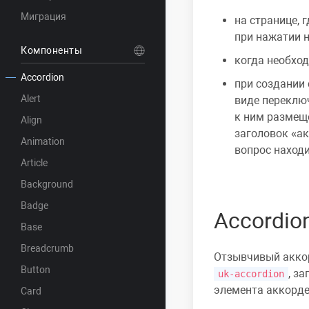
Миграция
на странице, 
при нажатии н
Компоненты
когда необхо
Accordion
при создании
Alert
виде переклю
к ним размещ
Align
заголовок «ак
Animation
вопрос находи
Article
Background
Badge
Accordio
Base
Breadcrumb
Отзывчивый акко
Button
, з
uk-accordion
элемента аккорде
Card