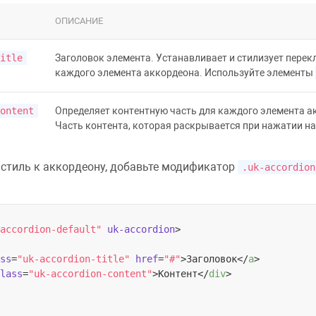
ОПИСАНИЕ
itle
Заголовок элемента. Устанавливает и стилизует перек
каждого элемента аккордеона. Используйте элементы
ontent
Определяет контентную часть для каждого элемента а
Часть контента, которая раскрывается при нажатии на
стиль к аккордеону, добавьте модификатор
.uk-accordion
accordion-default"
uk-accordion
>
ss
=
"uk-accordion-title"
href
=
"#"
>
Заголовок
</
a
>
lass
=
"uk-accordion-content"
>
Контент
</
div
>