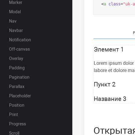
Marker
<
a
class
=
"uk-a
Modal
Nav
Navbar
Notification
Элемент 1
Off-canvas
Overlay
Lorem ipsum dolor s
Padding
labore et dolore ma
Pagination
Пункт 2
Parallax
Placeholder
Название 3
Position
Print
Progress
Открыта
Scroll