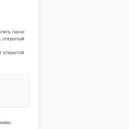
тить такое
о, открытый
ет открытой
анию.