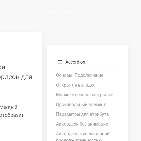
MATERIAL
ДОКУМЕНТАЦИЯ
КОМПОНЕНТЫ
UTIL
ICONS
Accordion
ри
Основы. Подключение
ордеон для
Открытая вкладка
Множественное раскрытие
Произвольный элемент
 каждый
Параметры для атрибута
 отобразит
Аккордеон без анимации
Аккордеон с увеличенной
продолжительностью