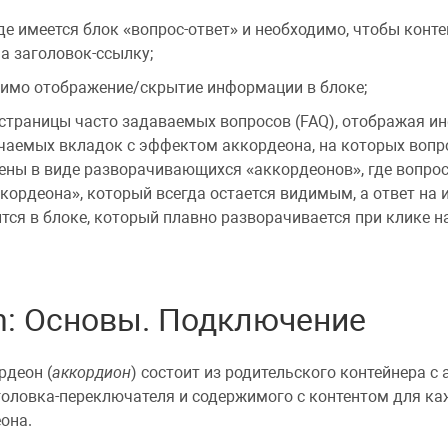
где имеется блок «вопрос-ответ» и необходимо, чтобы конт
а заголовок-ссылку;
димо отображение/скрытие информации в блоке;
 страницы часто задаваемых вопросов (FAQ), отображая 
чаемых вкладок с эффектом аккордеона, на которых вопр
ены в виде разворачивающихся «аккордеонов», где вопро
кордеона», который всегда остается видимым, а ответ на
тся в блоке, который плавно разворачивается при клике н
n: Основы. Подключение
рдеон (
аккордион
) состоит из родительского контейнера с
аголовка-переключателя и содержимого с контентом для к
она.