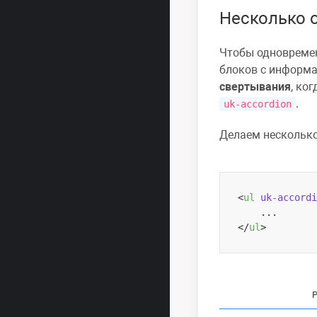
Несколько 
Чтобы одновремен
блоков с информа
свертывания
, ко
.
uk-accordion
Делаем несколько
<
ul
uk-accordi
</
ul
>