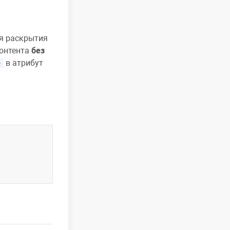
я раскрытия
контента
без
в атрибут
e