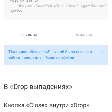
<div uk-alert>

    <button class="uk-alert-close" type="button" uk
РЕЗУЛЬТАТ
РАЗМЕТКА
"Пальчики оближешь!" - такой была вывеска
забегаловки, где не было салфеток.
В «Drop-выпадениях»
Кнопка «Close» внутри «Drop»