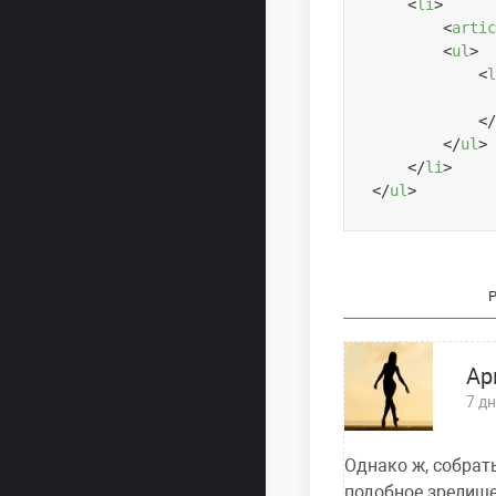
<
li
>
<
artic
<
ul
>
<
l
</
</
ul
>
</
li
>
</
ul
>
Ар
7 д
Однако ж, собрать
подобное зрелище