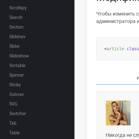
Scrollspy
Чтобы изменить
с
Search
администратора и
Section
Slidenav
Slider
<
article
class
Slideshow
Sortable
Spinner
Sticky
Subnav
SVG
Switcher
Tab
Table
Никогда не сл