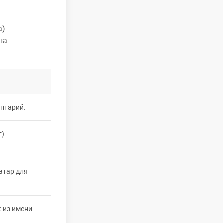
а)
ла
нтарий
.
т)
ватар для
к из имени