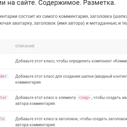
и на сайте. Содержимое. Разметка.
ентарии
состоит из самого комментария, заголовка (шапк
ючая аватарку, заголовок (имя автора) и метаданные, и те
ОПИСАНИЕ
Добавьте этот класс, чтобы определить компонент
Комме
der
Добавьте этот класс для создания шапки (вводный контен
комментария.
tar
Добавьте этот класс к элементу
<img>
, чтобы создать а
автора комментария.
le
Добавьте этот класс в
заголовок
, чтобы создать заголово
автора комментария.