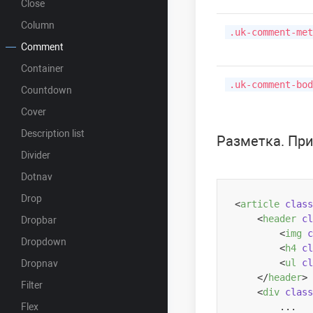
Close
Column
.uk-comment-met
Comment
Container
.uk-comment-bod
Countdown
Cover
Description list
Разметка. Пр
Divider
Dotnav
Drop
<
article
class
<
header
cl
Dropbar
<
img
c
Dropdown
<
h4
cl
<
ul
cl
Dropnav
</
header
>
Filter
<
div
class
Flex
        ...
