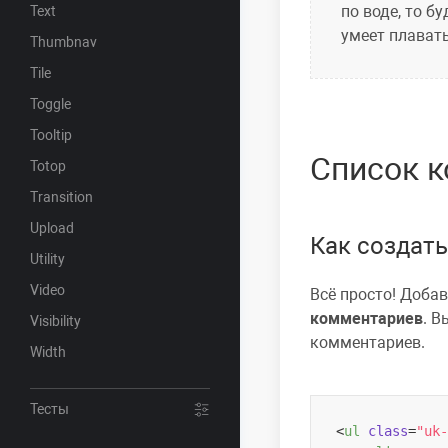
по воде, то б
Text
умеет плават
Thumbnav
Tile
Toggle
Tooltip
Cписок 
Totop
Transition
Upload
Как создат
Utility
Video
Всё просто! Доба
комментариев
. 
Visibility
комментариев.
Width
Тесты
<
ul
class
=
"uk-