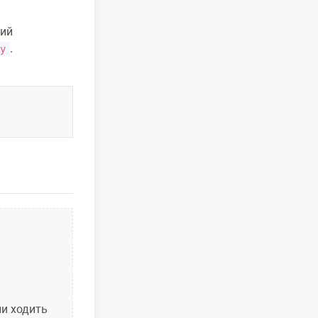
рий
.
y
ли ходить