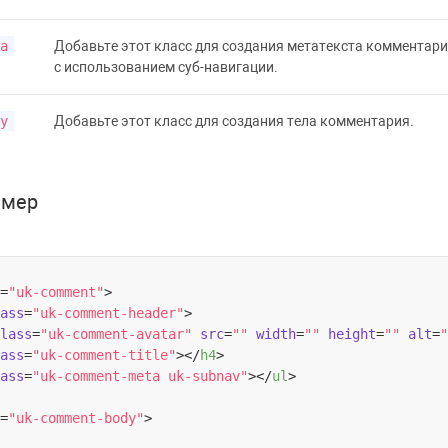
a
Добавьте этот класс для создания метатекста комментари
с использованием
суб-навигации
.
y
Добавьте этот класс для создания тела комментария.
имер
=
"uk-comment"
>
ass
=
"uk-comment-header"
>
lass
=
"uk-comment-avatar"
src
=
""
width
=
""
height
=
""
alt
=
"
ass
=
"uk-comment-title"
>
</
h4
>
ass
=
"uk-comment-meta uk-subnav"
>
</
ul
>
=
"uk-comment-body"
>