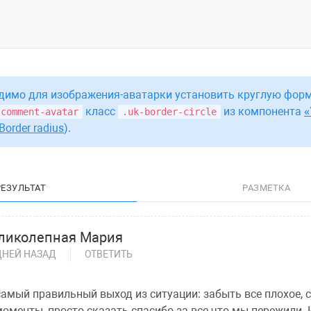
димо для изображения-аватарки установить круглую форм
класс
из компонента
-comment-avatar
.uk-border-circle
Border radius
).
РЕЗУЛЬТАТ
РАЗМЕТКА
ликолепная Мария
ДНЕЙ НАЗАД
ОТВЕТИТЬ
амый правильный выход из ситуации: забыть все плохое, 
оменты, просто сказать спасибо за все что мы пережили. 