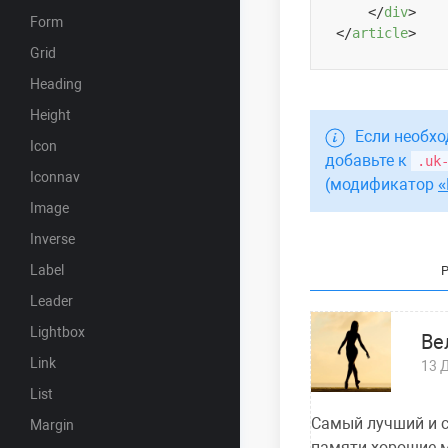
</
div
>
Form
</
article
>
Grid
Heading
Height
Если необхо
Icon
добавьте к
.uk
Iconnav
(модификатор
Image
Inverse
Label
Leader
Lightbox
Ве
Link
13 
List
Самый лучший и с
Margin
памяти хорошие м