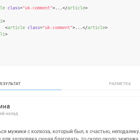
le
class
=
"uk-comment"
>
...
</
article
>
i
>
<
article
class
=
"uk-comment"
>
...
</
article
>
li
>
РЕЗУЛЬТАТ
РАЗМЕТКА
ина
ней назад
ся мужики с колхоза, который был, к счастью, неподалеку.
 для здоровяка сущая благодать, то скоро около экипажа