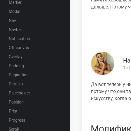
Marker
дальше. Потому ч
Modal
Nav
Navbar
Notification
Off-canvas
Overlay
На
Padding
15 
Pagination
Parallax
Да вот теперь у н
потому что они тв
Placeholder
искусству, когда 
Position
Print
Progress
Модифика
Scroll