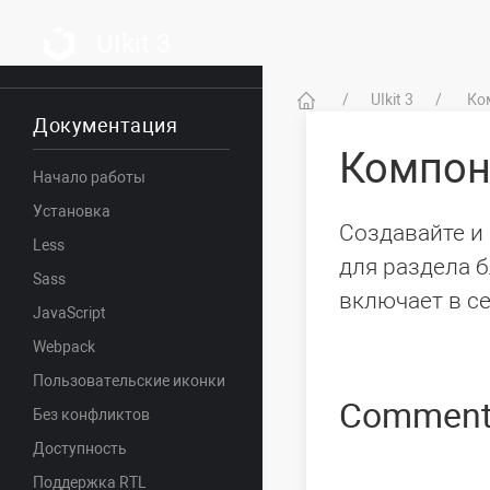
UIkit 3
UIkit 3
Ко
Документация
Компо
Начало работы
Установка
Создавайте и 
Less
для раздела 
Sass
включает в с
JavaScript
Webpack
Пользовательские иконки
Comment
Без конфликтов
Доступность
Поддержка RTL