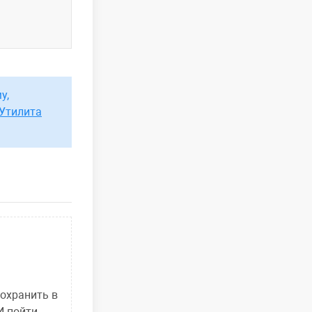
у,
Утилита
сохранить в
И пойти