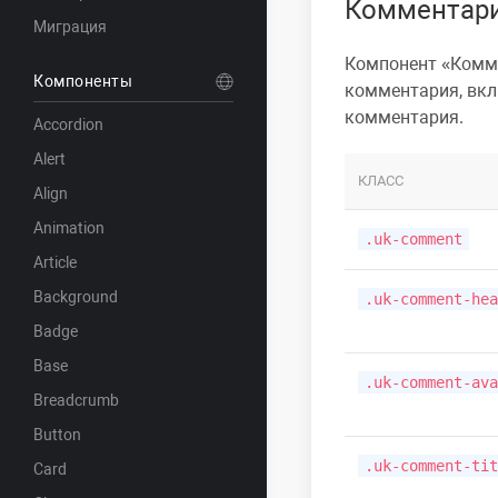
Комментари
Миграция
Компонент
Комм
Компоненты
комментария, вкл
комментария.
Accordion
Alert
КЛАСС
Align
Animation
.uk-comment
Article
Background
.uk-comment-hea
Badge
Base
.uk-comment-ava
Breadcrumb
Button
.uk-comment-tit
Card