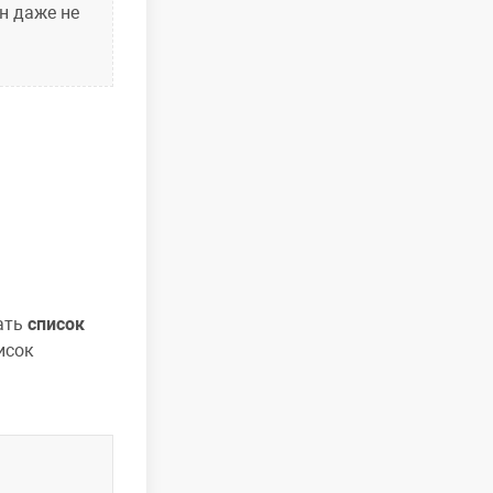
он даже не
дать
список
исок