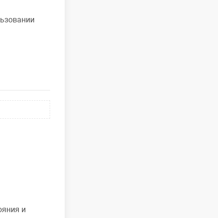
льзовании
ояния и