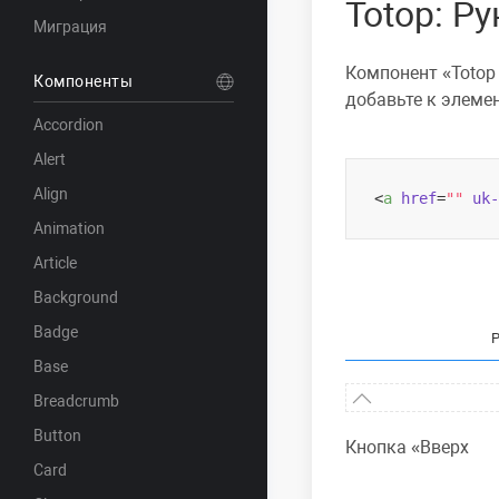
Totop: Р
Миграция
Компонент
Totop
Компоненты
добавьте к элеме
Accordion
Alert
Align
<
a
href
=
""
uk-
Animation
Article
Background
Badge
Base
Breadcrumb
Button
Кнопка
Вверх
Card