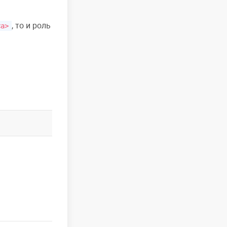
, то и роль
<a>