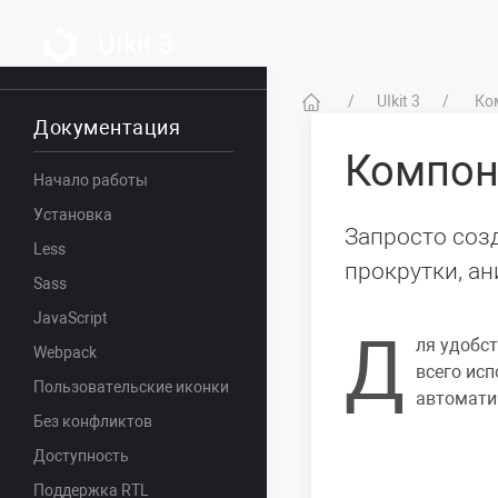
UIkit 3
UIkit 3
Ко
Документация
Компо
Начало работы
Установка
Запросто соз
Less
прокрутки, а
Sass
JavaScript
Д
ля удобс
Webpack
всего ис
Пользовательские иконки
автомати
Без конфликтов
Доступность
Поддержка RTL