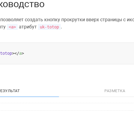
уководство
позволяет создать кнопку прокрутки вверх страницы с ик
нту
атрибут
.
<a>
uk-totop
totop
>
</
a
>
РЕЗУЛЬТАТ
РАЗМЕТКА