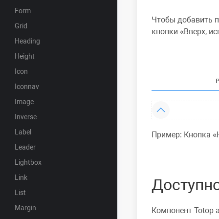
Form
Чтобы добавить п
Grid
кнопки
Вверх
, и
Heading
Height
Icon
Iconnav
Image
Inverse
Label
Пример: Кнопка
Leader
Lightbox
Link
Доступн
List
Margin
Компонент Totop 