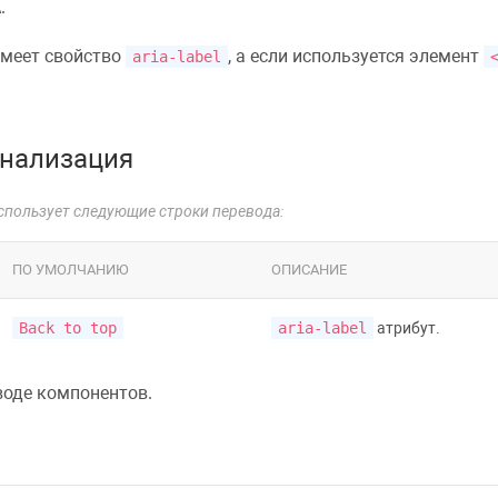
.
меет свойство
, а если используется элемент
aria-label
нализация
спользует следующие строки перевода:
ПО УМОЛЧАНИЮ
ОПИСАНИЕ
Back to top
aria-label
атрибут.
воде компонентов
.