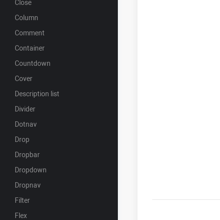
Close
Column
Comment
Container
Countdown
Cover
Description list
Divider
Dotnav
Drop
Dropbar
Dropdown
Dropnav
Filter
Flex