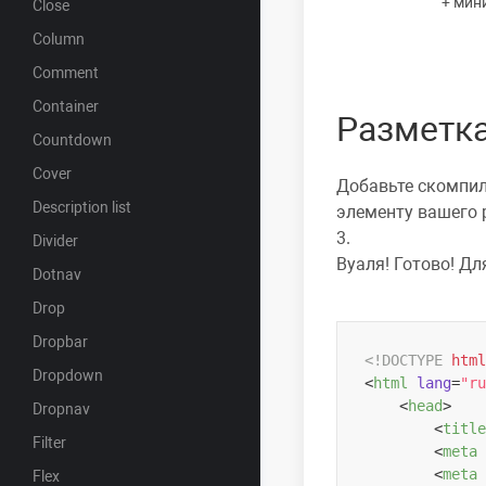
+ мин
Close
Column
Comment
Container
Разметк
Countdown
Cover
Добавьте скомпил
Description list
элементу вашего 
3.
Divider
Вуаля! Готово! Дл
Dotnav
Drop
Dropbar
<!DOCTYPE 
html
Dropdown
<
html
lang
=
"ru
<
head
>
Dropnav
<
title
Filter
<
meta
<
meta
Flex