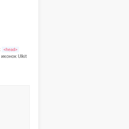
к
<head>
 иконок
UIkit