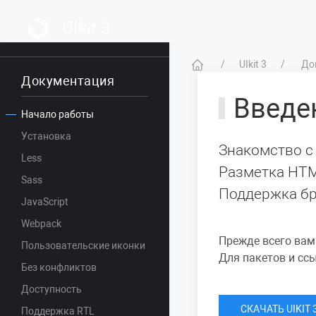
UIkit 3
UIkit 3
До
Документация
Введе
Начало работы
Установка
Знакомство с
Less
Разметка HTML
Sass
Поддержка бр
JavaScript
Webpack
Прежде всего вам 
Пользовательские иконки
Для пакетов и сс
Без конфликтов
Доступность
СКАЧАТЬ UIKIT 
Поддержка RTL