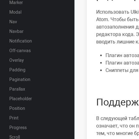
Marker
Использовать UIk
Modal
Atom
. Чтобы быть
Nav
автозаполнения д
Navbar
редактора кода. 
Notification
вводить лишние кл
Off-canvas
Плагин автоза
Overlay
Плагин автоз
Padding
Сниппеты для 
Pagination
Parallax
Placeholder
Поддерж
Position
Print
В следующей табли
означает, что он 
Progress
тем, что многие 
Scroll