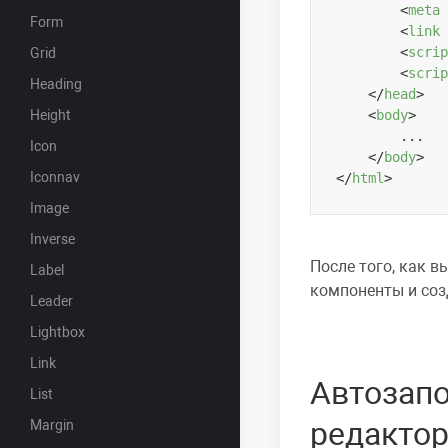
<
meta
Form
<
link
<
scrip
Grid
<
scrip
Heading
</
head
>
Height
<
body
>
        ...

Icon
</
body
>
Iconnav
</
html
>
Image
Inverse
После того, как 
Label
компоненты и соз
Leader
Lightbox
Link
Автозапо
List
редакто
Margin