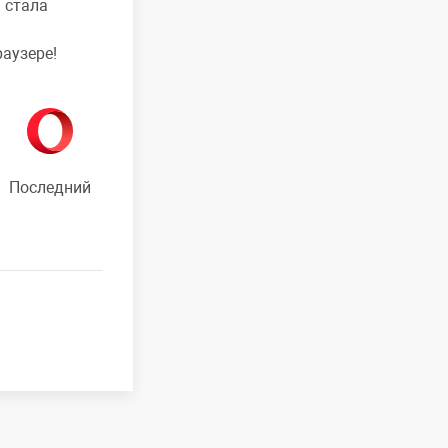
 стала
раузере!
Последний