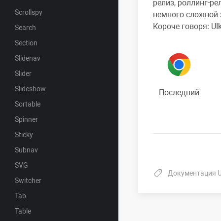
релиз, роллинг-ре
Scrollspy
немного сложной 
Короче говоря: UI
Search
Section
Slidenav
Slider
Slideshow
Последний
Sortable
Spinner
Sticky
Subnav
SVG
Документация UI
Switcher
Tab
Table