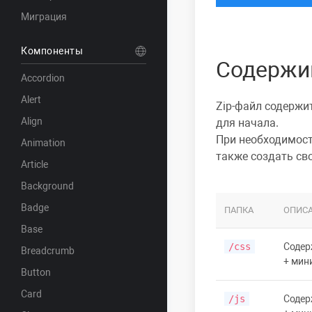
Миграция
Компоненты
Содержи
Accordion
Alert
Zip-файл содержит
Align
для начала.
При необходимос
Animation
также
создать сво
Article
Background
Badge
ПАПКА
ОПИС
Base
/css
Содер
Breadcrumb
+ мин
Button
Card
/js
Содерж