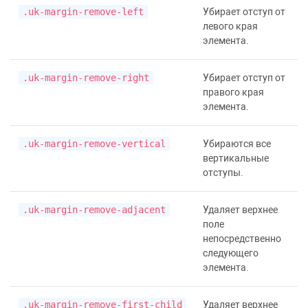
.uk-margin-remove-left
Убирает отступ от
левого края
элемента.
.uk-margin-remove-right
Убирает отступ от
правого края
элемента.
.uk-margin-remove-vertical
Убираются все
вертикальные
отступы.
.uk-margin-remove-adjacent
Удаляет верхнее
поле
непосредственно
следующего
элемента.
.uk-margin-remove-first-child
Удаляет верхнее