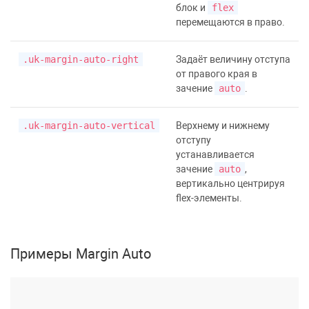
блок и
flex
перемещаются в право.
.uk-margin-auto-right
Задаёт величину отступа
от правого края в
зачение
auto
.
.uk-margin-auto-vertical
Верхнему и нижнему
отступу
устанавливается
зачение
auto
,
вертикально центрируя
flex-элементы.
Примеры Margin Auto