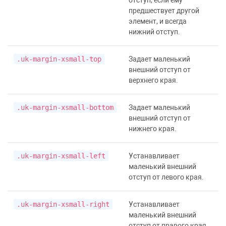
отступ, если ему
предшествует другой
элемент, и всегда
нижний отступ.
.uk-margin-xsmall-top
Задает маленький
внешний отступ от
верхнего края.
.uk-margin-xsmall-bottom
Задает маленький
внешний отступ от
нижнего края.
.uk-margin-xsmall-left
Устанавливает
маленький внешний
отступ от левого края.
.uk-margin-xsmall-right
Устанавливает
маленький внешний
отступ от правого края.