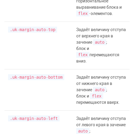
горизонтальное
выравнивание блока и
flex
-элементов.
.uk-margin-auto-top
Задаёт величину отступа
от верхнего края в
зачение
auto
;
блок и
flex
перемещаются
вниз.
.uk-margin-auto-bottom
Задаёт величину отступа
от нижнего края в
зачение
auto
;
блок и
flex
перемещаются вверх.
.uk-margin-auto-left
Задаёт величину отступа
от левого края в зачение
auto
;