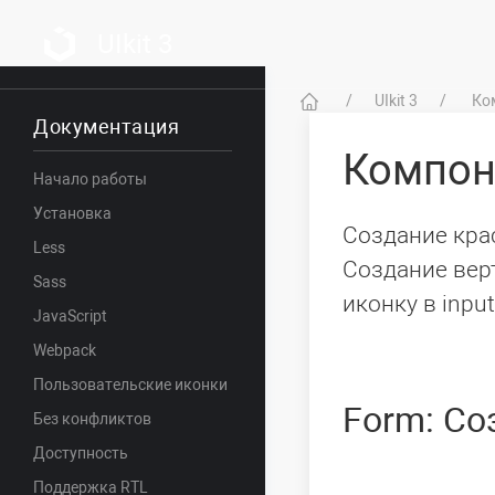
UIkit 3
UIkit 3
Ко
Документация
Компо
Начало работы
Установка
Создание кра
Less
Создание вер
Sass
иконку в inpu
JavaScript
Webpack
Пользовательские иконки
Form: Со
Без конфликтов
Доступность
Поддержка RTL