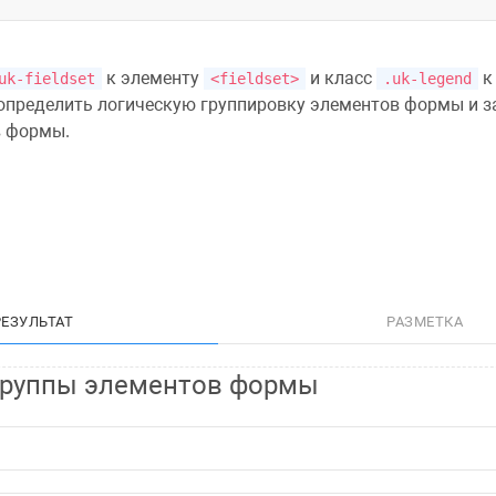
к элементу
и класс
к
uk-fieldset
<fieldset>
.uk-legend
 определить логическую группировку элементов формы и з
в формы.
РЕЗУЛЬТАТ
РАЗМЕТКА
группы элементов формы