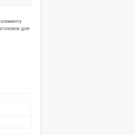
 элементу
аголовок для