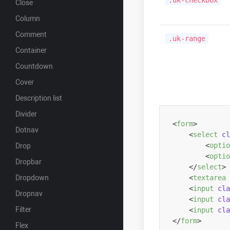
.uk-checkbox
Close
Column
Comment
.uk-range
Container
Countdown
Cover
Description list
Divider
<
form
>
Dotnav
<
select
cl
<
optio
Drop
<
optio
Dropbar
</
select
>
Dropdown
<
textarea
<
input
cla
Dropnav
<
input
cla
Filter
<
input
cla
</
form
>
Flex