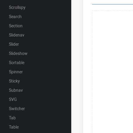
Scrollspy
Search
Section
Slidenav
Slider
Slideshow
Sortable
Spinner
Sticky
Subnav
SVG
Switcher
Tab
Table