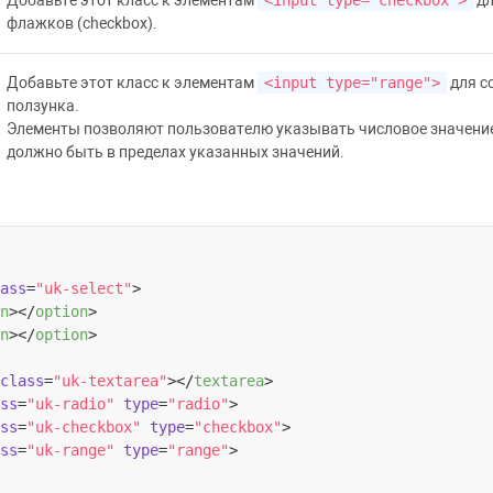
Добавьте этот класс к элементам
<input type="checkbox">
дл
флажков (checkbox).
Добавьте этот класс к элементам
<input type="range">
для с
ползунка.
Элементы позволяют пользователю указывать числовое значение
должно быть в пределах указанных значений.
ass
=
"uk-select"
>
n
>
</
option
>
n
>
</
option
>
class
=
"uk-textarea"
>
</
textarea
>
ss
=
"uk-radio"
type
=
"radio"
>
ss
=
"uk-checkbox"
type
=
"checkbox"
>
ss
=
"uk-range"
type
=
"range"
>