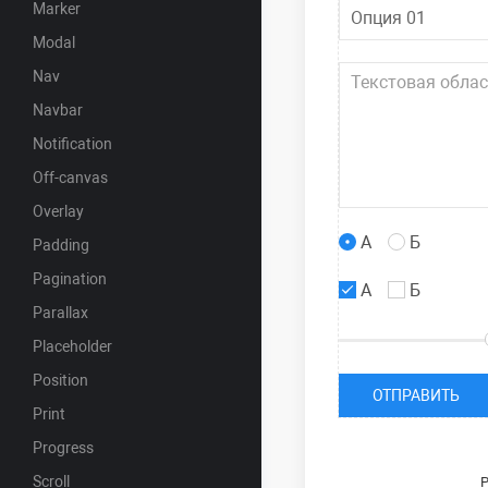
Marker
Modal
Nav
Navbar
Notification
Off-canvas
Overlay
А
Б
Padding
Pagination
А
Б
Parallax
Placeholder
Position
Print
Progress
Scroll