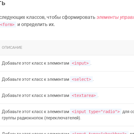
ть
 следующих классов, чтобы сформировать
элементы управ
и определить их.
<form>
ОПИСАНИЕ
Добавьте этот класс к элементам
<input>
.
Добавьте этот класс к элементам
<select>
.
Добавьте этот класс к элементам
<textarea>
.
Добавьте этот класс к элементам
<input type="radio">
для с
группы радиокнопок (переключателей).