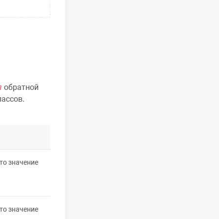
я
обратной
ассов.
что значение
что значение