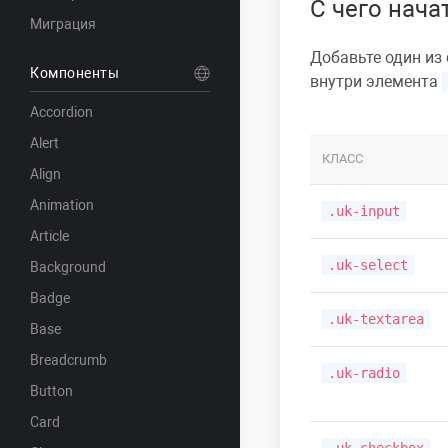
С чего нача
Миграция
Добавьте один из
Компоненты
внутри элемента
Accordion
Alert
КЛАСС
Align
Animation
.uk-input
Article
.uk-select
Background
Badge
.uk-textarea
Base
Breadcrumb
.uk-radio
Button
Card