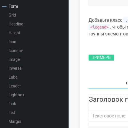
Form
Grid
Добавьте класс
.
Heading
, чтобы
<legend>
Height
группы элементо
Icon
Iconnav
ПРИМЕРЫ
Image
Inverse
Label
Leader
Lightbox
Заголовок 
Link
List
Margin