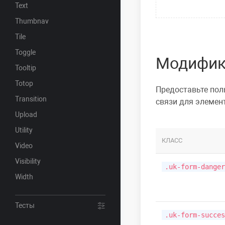
Text
Thumbnav
Tile
Toggle
Модифик
Tooltip
Totop
Предоставьте по
Transition
связи для
элемен
Upload
Utility
КЛАСС
Video
Visibility
.uk-form-danger
Width
Тесты
.uk-form-succes