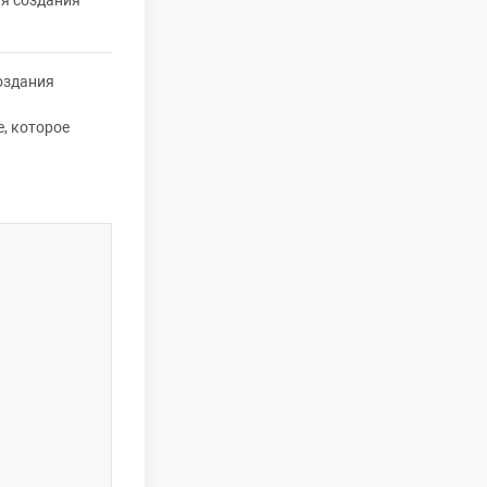
я создания
оздания
, которое