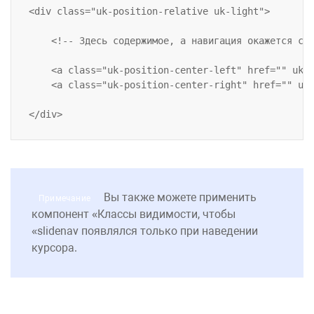
<div class="uk-position-relative uk-light">

    <!-- Здесь содержимое, а навигация окажется све
    <a class="uk-position-center-left" href="" uk-s
    <a class="uk-position-center-right" href="" uk-
Вы также можете применить
Примечание
компонент
Классы видимости
, чтобы
slidenav
появлялся только при наведении
курсора.