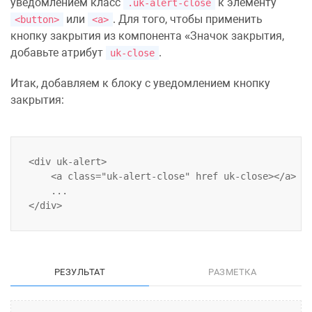
уведомлением класс
к элементу
.uk-alert-close
или
. Для того, чтобы применить
<button>
<a>
кнопку закрытия
из компонента
Значок закрытия
,
добавьте атрибут
.
uk-close
Итак, добавляем к блоку с уведомлением кнопку
закрытия:
<div uk-alert>

    <a class="uk-alert-close" href uk-close></a>

    ...

РЕЗУЛЬТАТ
РАЗМЕТКА