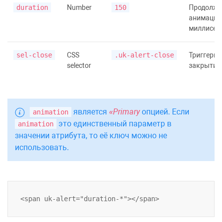
duration
Number
150
Продолжи
анимации
миллисек
sel-close
CSS
.uk-alert-close
Триггерн
selector
закрытия
является
Primary
опцией. Если
animation
это единственный параметр в
animation
значении атрибута, то её ключ можно не
использовать.