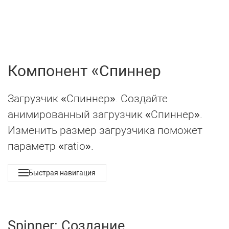
UIkit 3
МЕНЮ
Компонент
Спиннер
Загрузчик «Спиннер». Создайте
анимированный загрузчик «Спиннер».
Изменить размер загрузчика поможет
параметр «ratio».
Быстрая навигация
Spinner: Создание