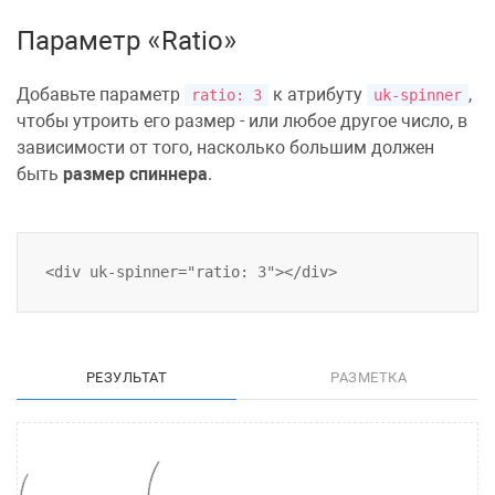
Параметр «Ratio»
Добавьте параметр
к атрибуту
,
ratio: 3
uk-spinner
чтобы утроить его размер - или любое другое число, в
зависимости от того, насколько большим должен
быть
размер спиннера
.
РЕЗУЛЬТАТ
РАЗМЕТКА