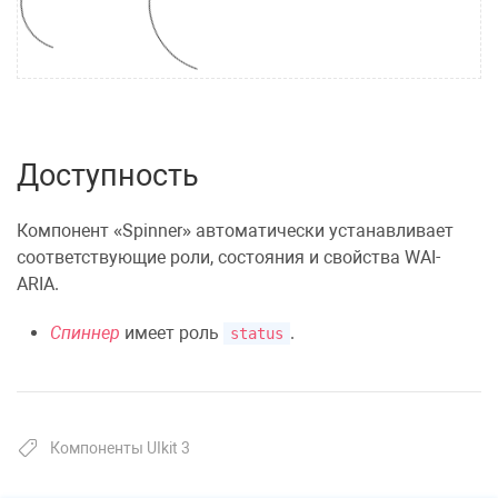
Доступность
Компонент «Spinner» автоматически устанавливает
соответствующие роли, состояния и свойства WAI-
ARIA.
Спиннер
имеет роль
.
status
Компоненты UIkit 3