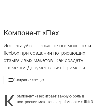
UIkit 3
МЕНЮ
Компонент
Flex
Используйте огромные возможности
flexbox при создании потрясающих
отзывчивых макетов. Как создать
разметку. Документация. Примеры.
Быстрая навигация
К
омпонент
Flex
играет важную роль в
построении макетов в
фреймворке
UIkit 3
.