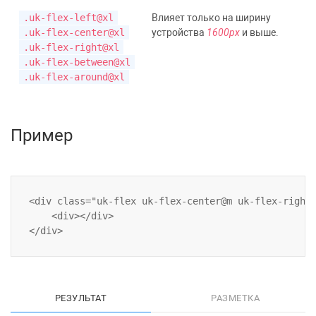
.uk-flex-left@xl
Влияет только на ширину
.uk-flex-center@xl
устройства
1600px
и выше.
.uk-flex-right@xl
.uk-flex-between@xl
.uk-flex-around@xl
Пример
<div class="uk-flex uk-flex-center@m uk-flex-right@
    <div></div>

РЕЗУЛЬТАТ
РАЗМЕТКА