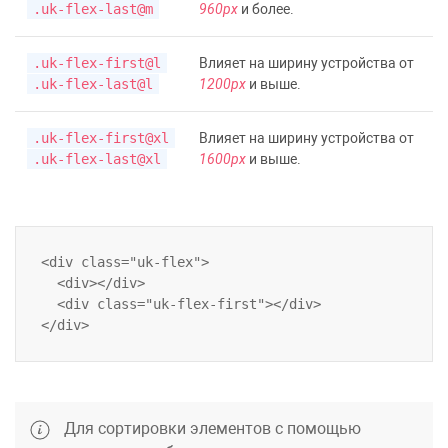
.uk-flex-last@m
960px
и более.
.uk-flex-first@l
Влияет на ширину устройства от
.uk-flex-last@l
1200px
и выше.
.uk-flex-first@xl
Влияет на ширину устройства от
.uk-flex-last@xl
1600px
и выше.
<div class="uk-flex">

  <div></div>

  <div class="uk-flex-first"></div>

Для сортировки элементов с помощью