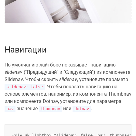
Навигации
По умолчанию лайтбокс показывает навигацию
slidenav
("Предыдущий" и "Следующий") из
компонента
Slidenav
. Чтобы скрыть
slidenav
, установите параметр
. Чтобы показать навигацию на
slidenav: false
основе элементов, например, из
компонента Thumbnav
или
компонента Dotnav
, установите для параметра
значение
или
.
nav
thumbnav
dotnav
<div uk-lightbox="slidenav: false; nav: thumbnav">
