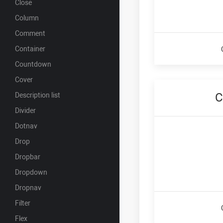
Close
Column
Comment
Container
Countdown
Cover
C
Description list
Divider
Dotnav
Drop
Dropbar
Dropdown
Dropnav
Filter
Flex