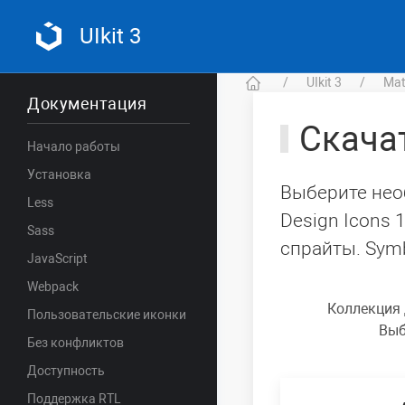
UIkit 3
UIkit 3
Mat
Документация
Скача
Начало работы
Установка
Выберите необ
Less
Design Icons 
Sass
спрайты. Symbo
JavaScript
Webpack
Коллекция
Пользовательские иконки
Выб
Без конфликтов
Доступность
Поддержка RTL