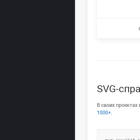
SVG-спр
В своих проектах
1000+
.