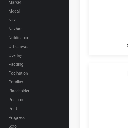
Marker
Modal
Nav
Navbar
Notification
Off-canvas
Overlay
Padding
Pagination
Parallax
Placeholder
Position
Print
Progress
Scroll