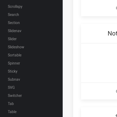
Scrollspy
Search
Section
Slidenav
Not
Slider
Slideshow
Sortable
Spinner
Sticky
Subnav
SVG
Switcher
Tab
Table