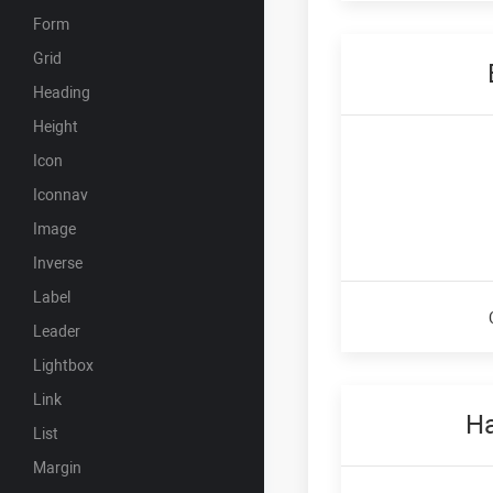
Form
Grid
Heading
Height
Icon
Iconnav
Image
Inverse
Label
Leader
Lightbox
Link
H
List
Margin