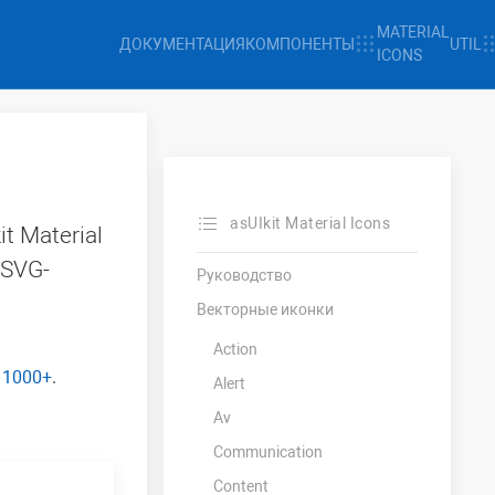
MATERIAL
ДОКУМЕНТАЦИЯ
КОМПОНЕНТЫ
UTIL
ICONS
asUIkit Material Icons
 Material
 SVG-
Руководство
Векторные иконки
Action
s 1000+
.
Alert
Av
Communication
Content