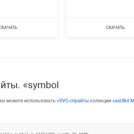
СКАЧАТЬ
СКАЧАТЬ
айты.
symbol
 вы можете использовать
SVG-спрайты
колекции
asUIkit M