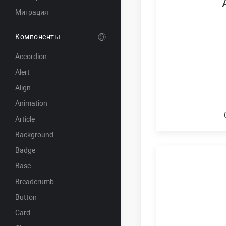
Миграция
Компоненты
Accordion
Alert
Align
Animation
Article
Background
Badge
Base
Breadcrumb
Button
Card