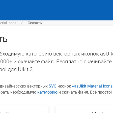
erial Icons
Скачать
ть
ходимую категорию векторных иконок asUIkit
1000+ и скачайте файл. Бесплатно скачивайте
l для UIkit 3.
 дизайнерских векторных
SVG
иконок
asUIkit Material Icon
рать необходимую
категорию
и скачать файл. Всё просто!