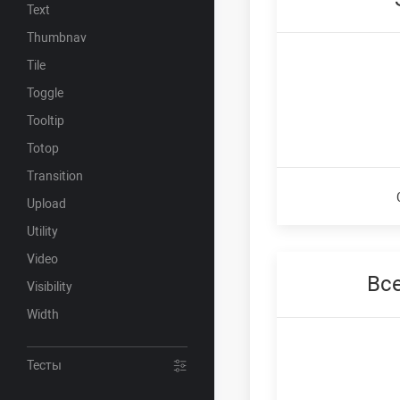
Text
Thumbnav
Tile
Toggle
Tooltip
Totop
Transition
Upload
Utility
Video
Вс
Visibility
Width
Тесты